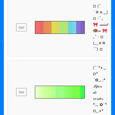
¤ (¯
´☆✭.¸_)
¤ ･ﾟ｡
🎀 𝓇𝒶𝒾𝓃𝒷
Get
🍩𝓌 🎀
｡ﾟ･ ¤
(_¸.✭☆
´¯) ¤
(¯`*•.¸,
¤°
´✿.｡.:*
𝒯𝒾𝓅𝑜𝓈
𝒹𝑒
Get
𝓋𝑒𝓇𝒹𝑒𝓈
*.:｡.✿`°
¤,¸.•*