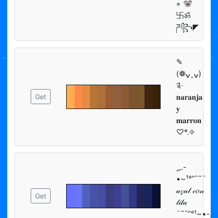
⋆ 🐨
卐ॐ
ཌ꧂◤
✎
(❁ᴗ͈ˬᴗ͈)
༉‧
𝐧𝐚𝐫𝐚𝐧𝐣𝐚
Get
𝐲
𝐦𝐚𝐫𝐫𝐨𝐧
♡*.✧
¸„.-
•~¹°”ˆ˜¨
𝒶𝓏𝓊𝓁 𝒸𝑜𝓃
Get
𝓁𝒾𝓁𝒶
¨˜ˆ”°¹~•-.