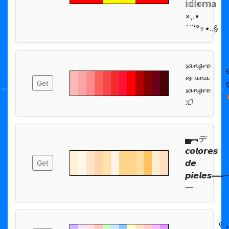
𝕚𝕕𝕚𝕠𝕞𝕒
×,.•
´¨'°÷•..§
𝓼𝓪𝓷𝓰𝓻𝓮
𝓮𝓼 𝓾𝓷𝓪
Get
𝓼𝓪𝓷𝓰𝓻𝓮
:𝓞
▄︻デ
𝙘𝙤𝙡𝙤𝙧𝙚𝙨
𝙙𝙚
Get
𝙥𝙞𝙚𝙡𝙚𝙨══
一
୧ 