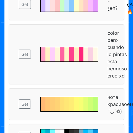
-
ღ
Get
¿eh?
🔥
color
pero
cuando
lo pintas
Get
esta
hermoso
creo xd
чота
красивое(
Get
´◡`❁)