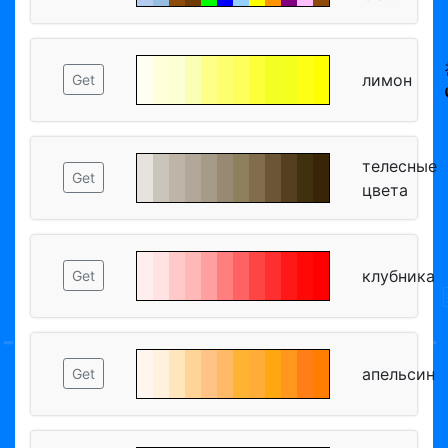
лимон
Get
телесные
Get
цвета
клубника
Get
апельсин
Get