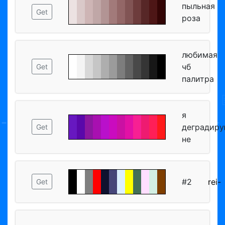
пыльная
Get
роза
любимая
чб
Get
палитра
я
деградир
Get
не
#2
rei-
Get