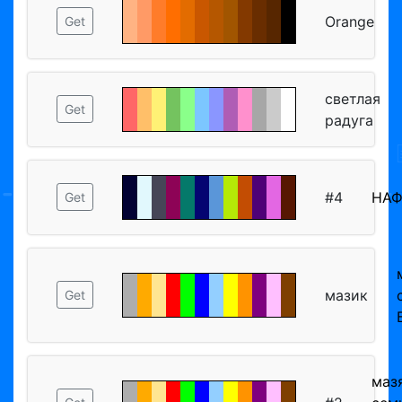
Orange
Get
светлая
Get
радуга
#4
НА
Get
мазик
Get
маз