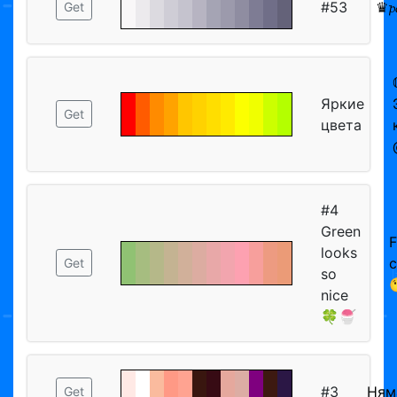
#53
♛𝓹
Get
Яркие
Get
цвета
#4
Green
F
looks
c
Get
so
nice
🍀🍧
#3
Ням
Get