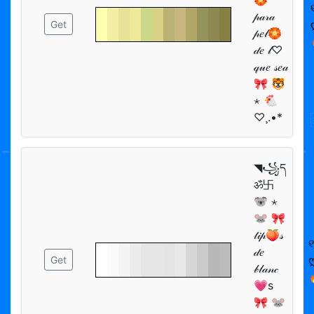
𝓅𝒶𝓇𝒶
Get
𝓅𝑒𝓁🏵
𝒹𝑒 𝓁♡
𝓆𝓊𝑒 𝓈𝑒𝒶
🎀 🐯
⋆ 🐔
♡¸.•*
◥꧁ད
ॐ卐
🐨 ⋆
🐭 🎀
𝓉𝒾𝓅🍑𝓈
𝒹𝑒
Get
𝒷𝓁𝒶𝓃𝒸

💗s
🎀 🐭