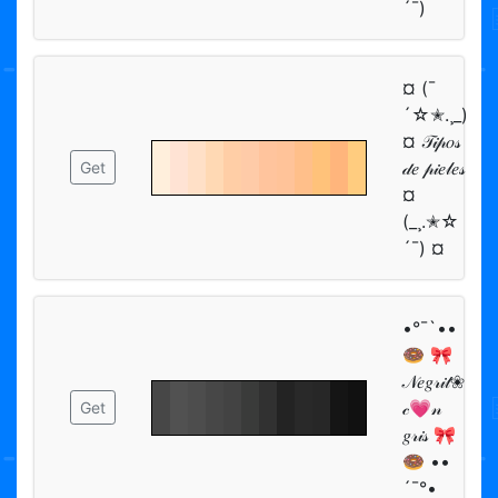
´¯)
¤ (¯
´☆✭.¸_)
¤ 𝒯𝒾𝓅𝑜𝓈
𝒹𝑒 𝓅𝒾𝑒𝓁𝑒𝓈
Get
¤
(_¸.✭☆
´¯) ¤
•°¯`••
🍩 🎀
𝒩𝑒𝑔𝓇𝒾𝓉❀
𝒸💗𝓃
Get
𝑔𝓇𝒾𝓈 🎀
🍩 ••
´¯°•