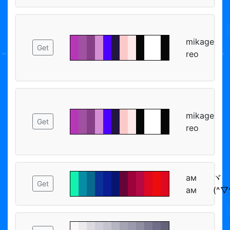
mikage
Get
reo
mikage
Get
reo
ам
ヾ
Get
ам
(^▽^