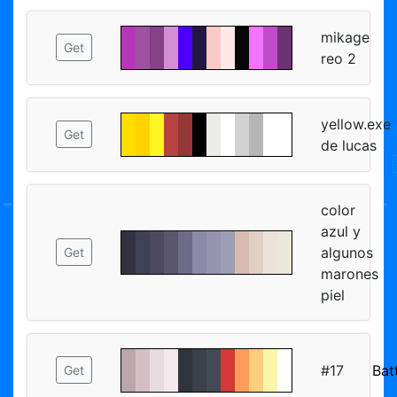
mikage
Get
reo 2
yellow.exe
Get
de lucas
color
azul y
algunos
Get
marones
piel
#17
Bat
Get