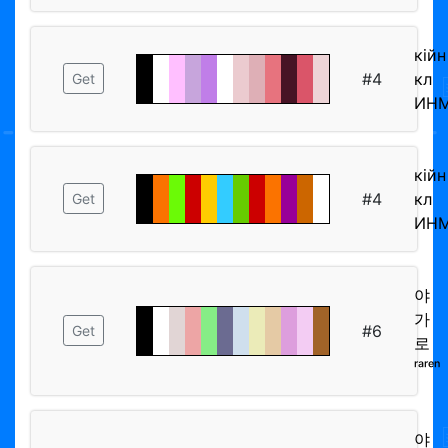
кiйн
#4
кл
Get
ИН
кiйн
#4
кл
Get
ИН
야
가
#6
Get
로
ʳᵃʳᵉⁿ
야