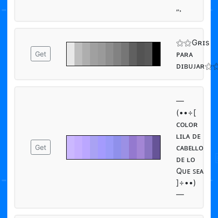
„¸
⚝⚝Gʀɪs
ᴘᴀʀᴀ
Get
ᴅɪʙᴜᴊᴀʀ⚝
—
(••÷[
ᴄᴏʟᴏʀ
ʟɪʟᴀ ᴅᴇ
ᴄᴀʙᴇʟʟᴏ
Get
ᴅᴇ ʟᴏ
Qᴜᴇ ꜱᴇᴀ
]÷••)
—