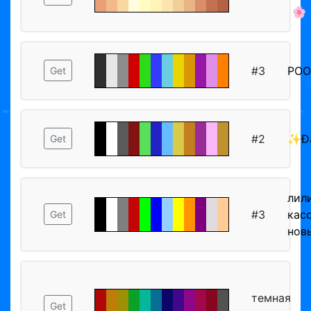
🌸
#3
POOF
Get
#2
✨Ð
Get
лил
#3
кас
Get
нов
темная
Get