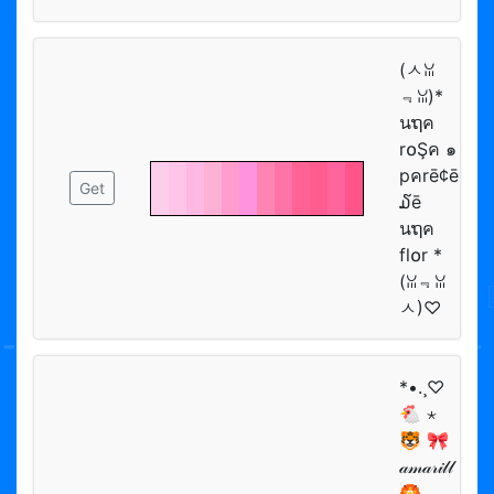
(ㅅꈍ
﹃ꈍ)*
นຖค
r໐Şค ๑
pคrē¢ē
Get
໓ē
นຖค
fl໐r *
(ꈍ﹃ꈍ
ㅅ)♡
*•.¸♡
🐔 ⋆
🐯 🎀
𝒶𝓂𝒶𝓇𝒾𝓁𝓁
🏵