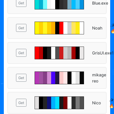
Blue.exe
Get
.✰
Noah
Get

GrisUI.exe1
Get
mikage
Get
reo
.✰
Nico
Get
