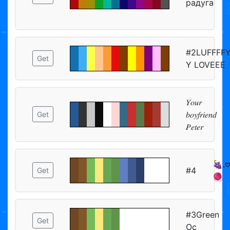
радуга
#2LUFFFF
Get
Y LOVEEE
𝑌𝑜𝑢𝑟
𝑏𝑜𝑦𝑓𝑟𝑖𝑒𝑛𝑑
Get
𝑃𝑒𝑡𝑒𝑟
🍇.𖹭
#4
Get
🧶
#3Green
Get
Oc