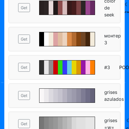
color
☾⛥
de
Get
𝒸
seek
монтер
Get
3
#3
POOF
Get
grises
Get
azulados
grises
☾
Get
=w=
𝒸