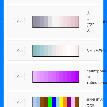
☆
～
♛𝓹
Get
('▽^
人)
°˖✧◝(⁰▿⁰)◜✧
Get
палитрочк
от
Get
таблеточк
#2NUEVO
Get
OC!!