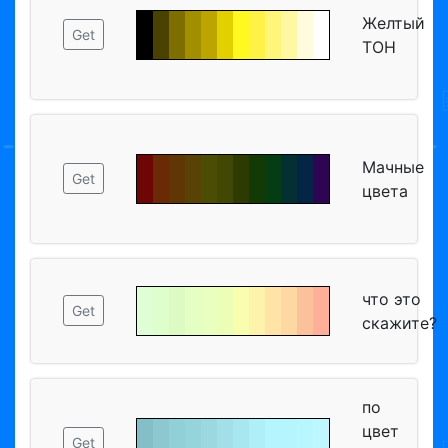
Желтый
Get
ТОН
Мачные
Get
цвета
что это
Get
скажите?
по
цвет
Get