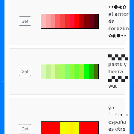
◦•●◉✿
𝕖𝕝 𝕒𝕞𝕠𝕣
𝕕𝕖
Get
𝕔𝕠𝕣𝕒𝕫𝕠𝕟
✿◉●•◦
▀▄▀▄▀▄
𝕡𝕒𝕤𝕥𝕠 𝕪
𝕥𝕚𝕖𝕣𝕣𝕒
Get
▄▀▄▀▄▀
wuu
§.•
´¨'°÷•..×
𝕖𝕤𝕡𝕒ñ𝕒
𝕖𝕤 𝕠𝕥𝕣𝕠
Get