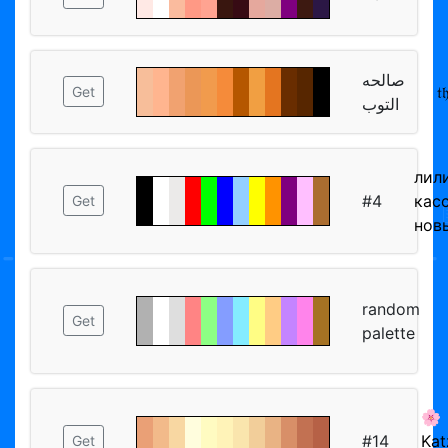
صالحه
𝔱
Get
التوب
лил
#4
кас
Get
нов
random
Get
palette
🌸
#14
Kat
Get