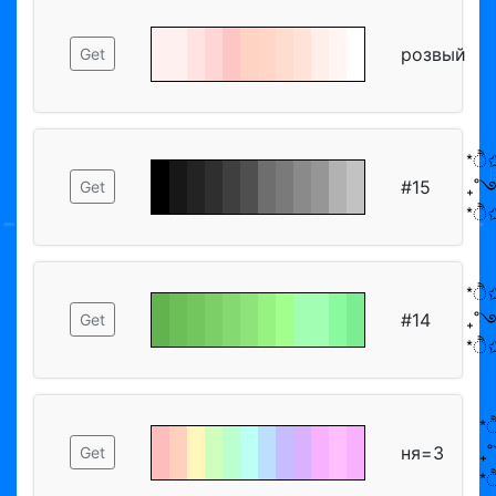
розвый
Get
*ੈ✩
#15
₊˚
Get
*ੈ✩
*ੈ✩
#14
₊˚
Get
*ੈ✩
*
ня=3
₊
Get
*