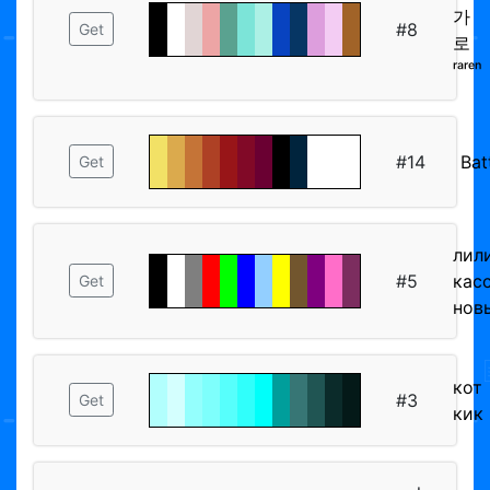
가
#8
Get
로
ʳᵃʳᵉⁿ
#14
Bat
Get
лил
#5
кас
Get
нов
кот
#3
Get
кик