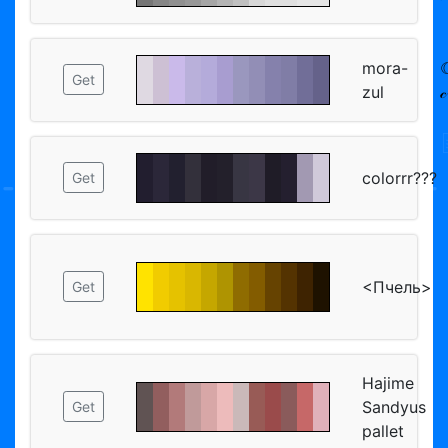
mora-
☾
Get
zul

colorrr???
Get
<Пчель>
Get
Hajime
Sandyus
Get
pallet