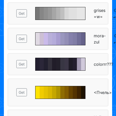
grises
☾
Get
=w=
𝒸
mora-
☾
Get
zul

colorrr???
Get
<Пчель>
Get