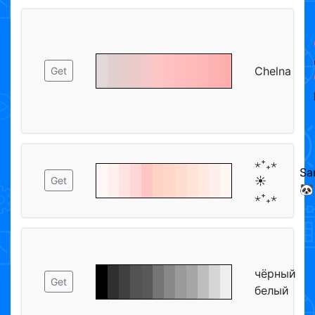
Chelna
Get
⋆⁺₊⋆
Sa
☀︎
Get
🐼
⋆⁺₊⋆
чёрный
Get
белый