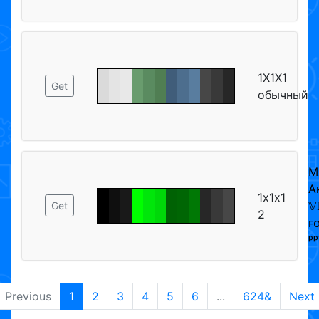
1Х1Х1
Get
обычный
М
А
1х1х1
𝕍
Get
2
ꜰᴏ
ᵖᵖ
Previous
1
2
3
4
5
6
...
624&
Next