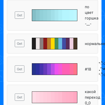
по
цвет
Get
горшка
-__-
нормальне
Get
*ੈ✩
#18
₊˚
Get
*ੈ✩
какой
переход
Get
0_0