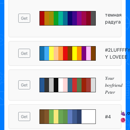
темная
Get
радуга
#2LUFFFF
Get
Y LOVEEE
𝑌𝑜𝑢𝑟
𝑏𝑜𝑦𝑓𝑟𝑖𝑒𝑛𝑑
Get
𝑃𝑒𝑡𝑒𝑟
🍇.𖹭
#4
Get
🧶