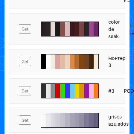
я...
color
☾⛥
de
Get
𝒸
seek
монтер
Get
3
#3
POOF
Get
grises
Get
azulados