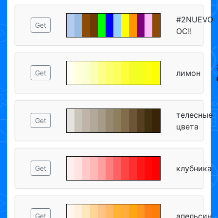
#2NUEVO
Get
OC!!
лимон
Get
телесные
Get
цвета
клубника
Get
апельсин
Get