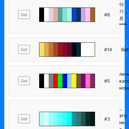
야
가
#8
Get
로
ʳᵃʳᵉⁿ
#14
Bat
Get
лил
#5
кас
Get
нов
...
это
#3
Get
не