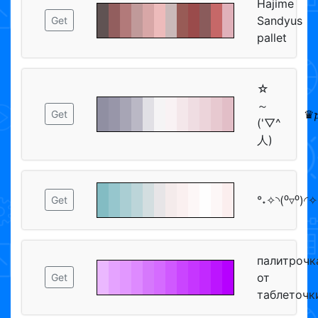
Hajime
Sandyus
Get
pallet
☆
～
♛𝓹
Get
('▽^
人)
°˖✧◝(⁰▿⁰)◜✧
Get
палитрочк
от
Get
таблеточк