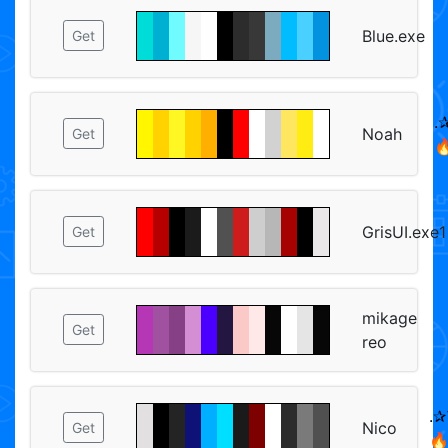
Blue.exe
Get
.✰
Noah
Get

GrisUI.exe1
Get
mikage
Get
reo
.✰
Nico
Get
