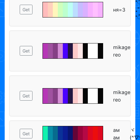
*
ня=3
₊
Get
*
mikage
Get
reo
mikage
Get
reo
ам
ヾ
Get
ам
(^▽^