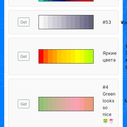
#53
♛𝓹
Get
Яркие
Get
цвета
#4
Green
looks
Get
so
nice
🍀🍧