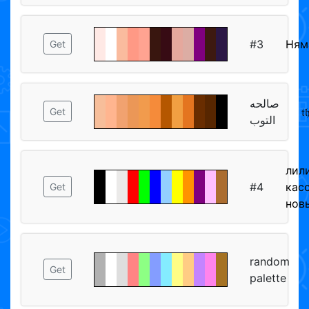
#3
Ням
Get
صالحه
𝔱
Get
التوب
лил
#4
кас
Get
нов
random
Get
palette