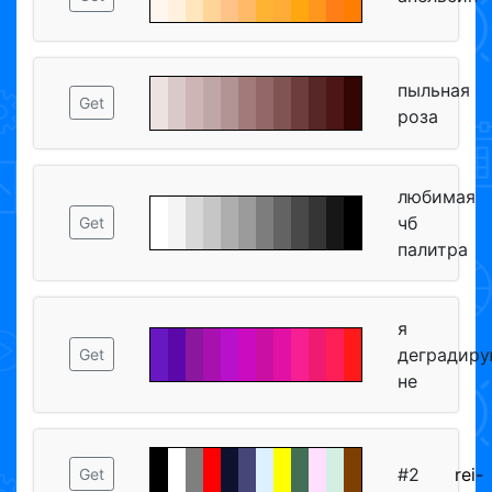
пыльная
Get
роза
любимая
чб
Get
палитра
я
деградир
Get
не
#2
rei-
Get