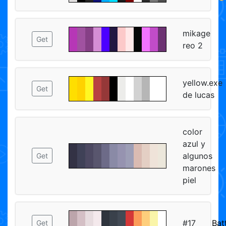
mikage
Get
reo 2
yellow.exe
Get
de lucas
color
azul y
algunos
Get
marones
piel
#17
Bat
Get