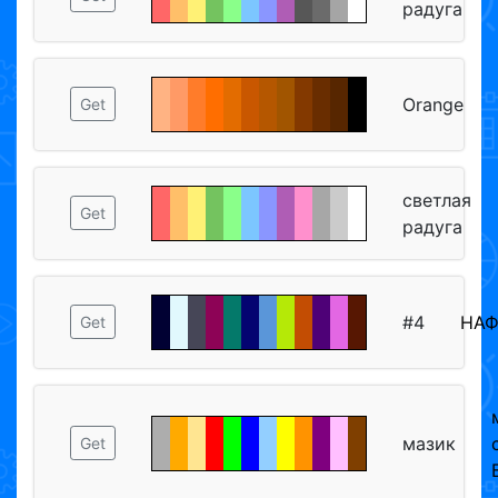
радуга
Orange
Get
светлая
Get
радуга
#4
НА
Get
мазик
Get