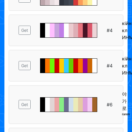
кiйн
#4
кл
Get
ИН
кiйн
#4
кл
Get
ИН
야
가
#6
Get
로
ʳᵃʳᵉⁿ