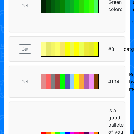
Green
Get
colors
#8
catg
Get
R
#134
b
Get
m
is a
good
pallete
of you