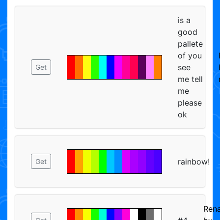
is a
good
pallete
of you
see
Get
me tell
me
please
ok
rainbow!
Get
Ren