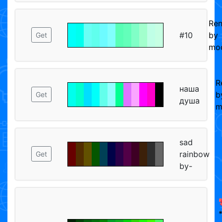
Re
#10
by
Get
mod
R
наша
b
Get
душа
m
sad
rainbow
Get
by-