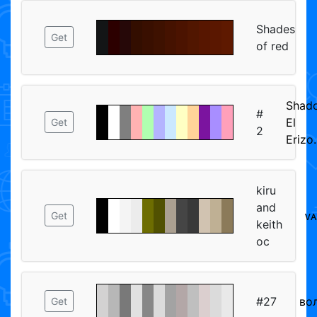
Shades
Get
of red
Shad
#
El
Get
2
Erizo.
kiru
and
ᴠᴀ
Get
keith
oc
#27
во
Get