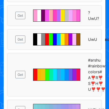
?
Get
UwU?
UwU
в
Get
#arshu
#rainbow
colors#
Get
A❣R❣
S❣H❣
U❣❣❣