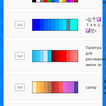
m
꧁༒☯️『
ＴＡＫＵ』
Get
☯️꧂
Палитра
для
Get
рисование
амонг ас
candy
Get