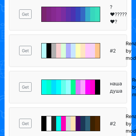
?
❤️?????
Get
❤️?
Ren
#2
by
Get
mod
R
наша
b
Get
душа
m
Ren
#2
by
Get
mod