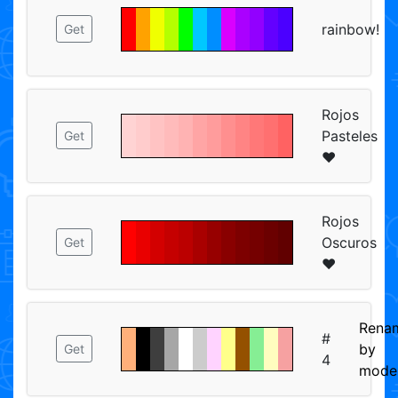
rainbow!
Get
Rojos
Pasteles
Get
❤
Rojos
Oscuros
Get
❤
Rena
#
by
Get
4
mode