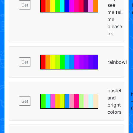
see
Get
me tell
me
please
ok
rainbow!
Get
pastel
and
Get
bright
colors