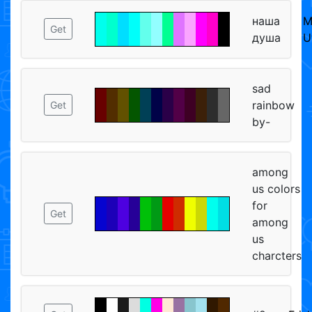
наша
М
Get
душа
U
sad
rainbow
Get
by-
among
us colors
for
Get
among
us
charcters