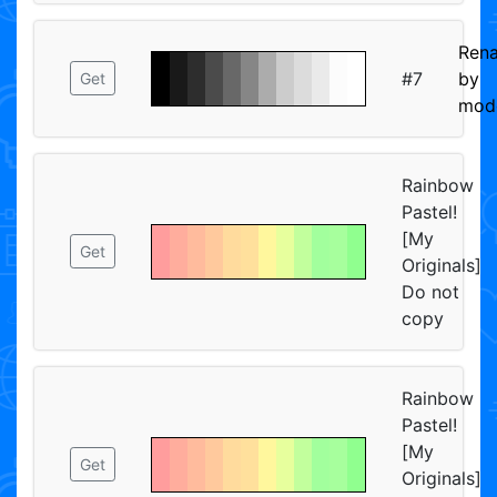
Ren
#7
by
Get
mod
Rainbow
Pastel!
[My
Get
Originals]
Do not
copy
Rainbow
Pastel!
[My
Get
Originals]