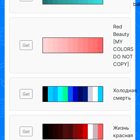
ba
Red
Beauty
[MY
Get
COLORS
DO NOT
COPY]
Холодная
Get
смерть
Жизнь
Get
красная