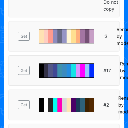
Do not
copy
Rena
:3
by
Get
mode
Re
#17
by
Get
mod
Ren
#2
by
Get
mod