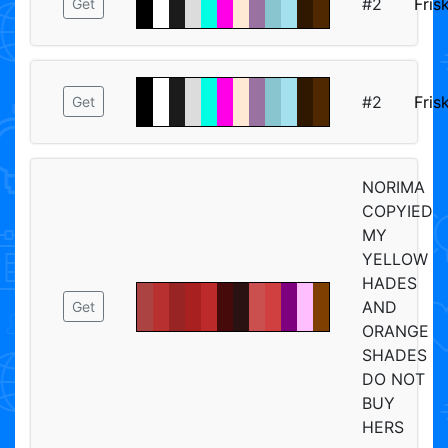
#2
Fris
Get
#2
Fris
Get
NORIMA
COPYIED
MY
YELLOW
HADES
AND
Get
ORANGE
SHADES
DO NOT
BUY
HERS