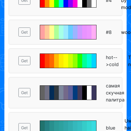
#4
by
Get
mod
#8
woo
Get
hot--
T
Get
>cold
n
самая
скучная
Get
палитра
U
blue
hai
Get