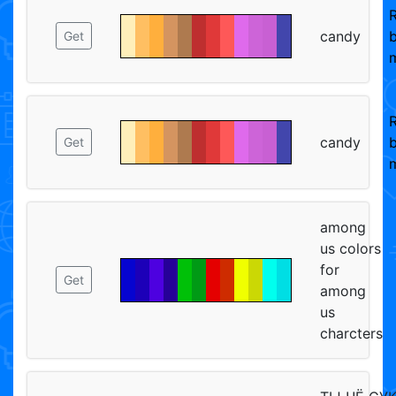
candy
Get
candy
Get
among
us colors
for
Get
among
us
charcters