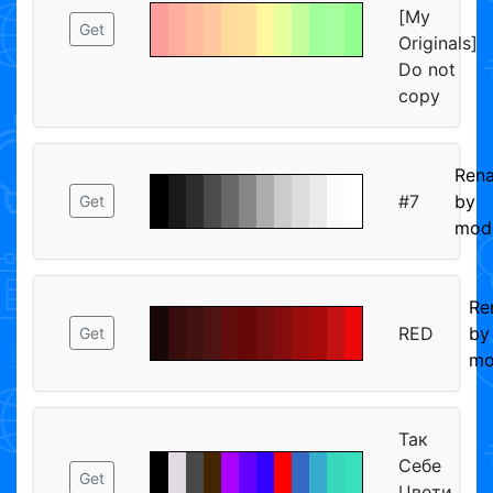
[My
Get
Originals]
Do not
copy
Ren
#7
by
Get
mod
Re
RED
by
Get
mo
Так
Себе
Get
Цвети