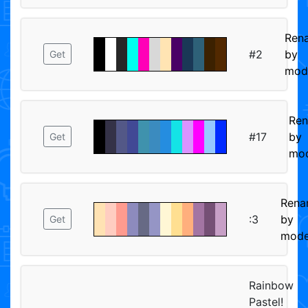
Ren
#2
by
Get
mod
Re
#17
by
Get
mod
Rena
:3
by
Get
mode
Rainbow
Pastel!