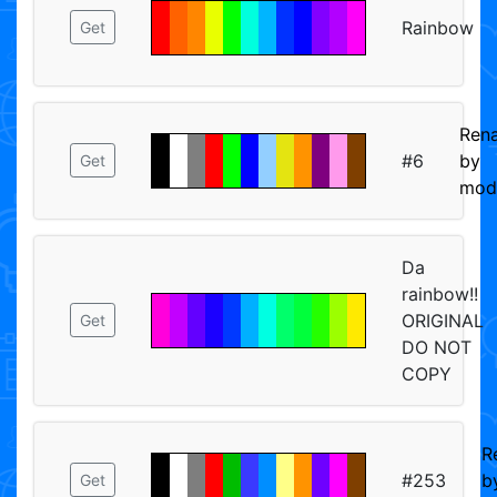
Rainbow
Get
Ren
#6
by
Get
mod
Da
rainbow!!
ORIGINAL
Get
DO NOT
COPY
R
#253
b
Get