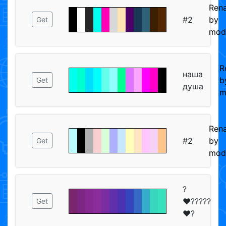
Ren
#2
by
Get
mod
R
наша
b
Get
душа
m
Ren
#2
by
Get
mod
?
❤️?????
Get
❤️?