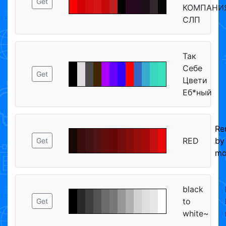
Get
КОМПАНИ
СЛП
Так
Себе
Get
Цвети
Еб*ный
Re
RED
by
Get
mo
black
to
Get
white~