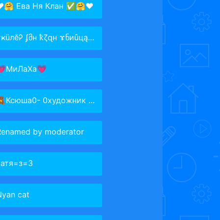
❤️🤗 Ева Ня Клан ✅🤗❤️
ҝüлĕᎮ ʄმн ҟζɋн ɤნиȗцą† убийцы
💗МиЛаХа💗
Ксюша0- 0художник 2021
Renamed by moderator
катя=з=3
Nyan cat