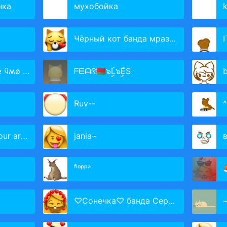
нка
мухобойка
Чёрный кот банда мразота
I
ʍø 🌙♛
ᖴᗴᗩᖇ🇧🇾๖ۣۣۜL๖ۣۣۜES
Ruv--
^
 area🖤
jania~
ᶠˡᵒᵖᵖᵃ

♡Сонечка♡ банда Сердцелом