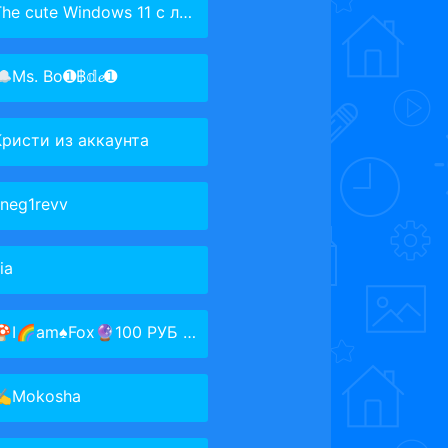
he cute Windows 11 с любовью
Ms. Bo➊︎฿𝕕𝓮➊︎
Кристи из аккаунта
sneg1revv
lia
I🌈am♠Fox🔮100 РУБ ГОНИ
✍️Mokosha