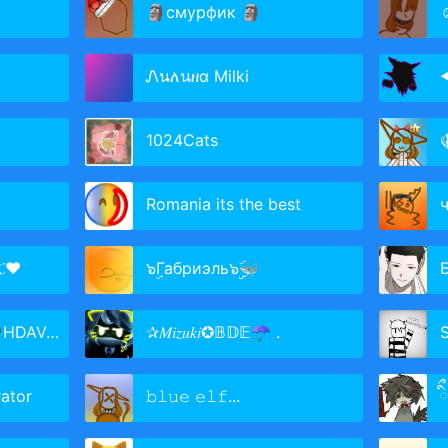
🗿смурфик 🗿
☺
Ꮑนለนዘα Milki
1024Cats
Romania its the best
𝓚❤
๖ۣГабриэль๖ۣۣۜ🐳
VAV 《✴》
✰𝑀𝑖𝑧𝑢𝑘𝑖✪𝔹𝔻𝔼☂︎ .
ator
𝚋𝚕𝚞𝚎 𝚎𝚕𝚏...