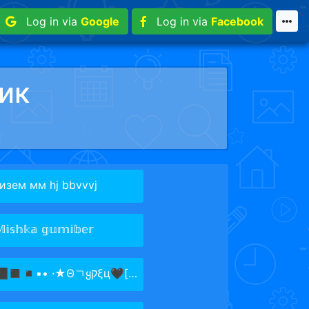
Log in via
Google
Log in via
Facebook
ик
гизем мм hj bbvvvj
𝕚𝕤𝕙𝕜𝕒 𝕘𝕦𝕞𝕚𝕓𝕖𝕣
⬛◼️◾▪️• ·★Θㄱყקξц🖤[ᴹᴬ]