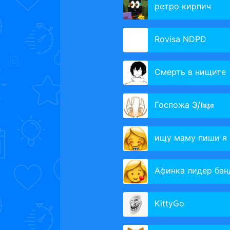
ретро кирпич
Rovisa NDPD
Смерть в нищите
Госпожа Э̷𝘑𝖑𝖚𝖟𝖆
ищу маму пиши я
Афинка лидер банды 
KittyGo