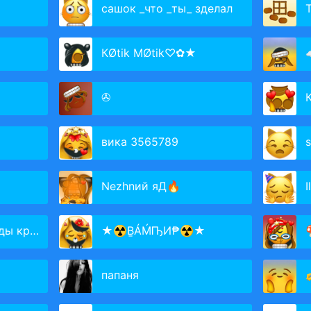
сашок _что _ты_ зделал
T
КØtik MØtik♡✿★
☁
✇
вика 3565789
Nezhnий яД🔥
I
крутых
★☢ḆÁḾҦИ₱☢★

папаня