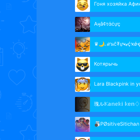
Гоня хозяйка Афи
Аӈâ¢τάċựç
♛🌙ℳนĉ₮ựҹℯḉҡǿҿ ӵ
Котярычь
Lara Blackpink in your
瑰ル𝕂𝕒𝕟𝕖𝕜𝕚 𝕜𝕖𝕟♢
🎳PØsiti𝕧eSitichaภ