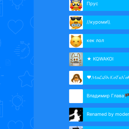
Прус
//куроми\\
кек лол
★ KQWAKOI
❤𝓜𝓪𝓛𝓲𝓢𝓱 𝓚𝓸𝓣𝓮𝓝
Владимир Глава🏴HDA
Renamed by moder