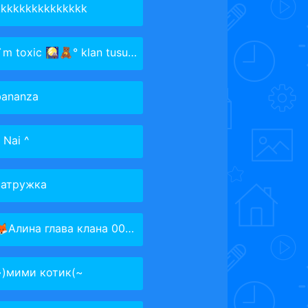
kkkkkkkkkkkkkkk
`m toxic 🎑🧸° klan tusuki°
bananza
 Nai ^
ватружка
Алина глава клана 001🦊
~)мими котик(~