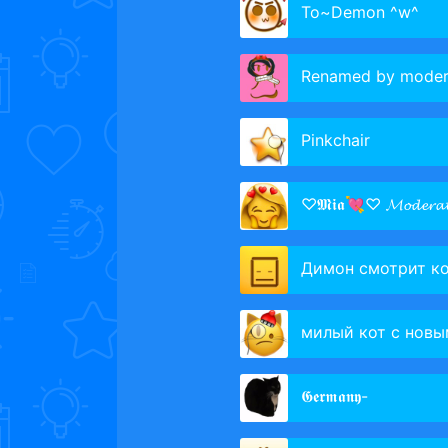
To~Demon ^w^
Renamed by moder
Pinkchair
♡︎𝕸𝖎𝖆💘♡︎ 𝓜𝓸𝓭𝓮𝓻𝓪𝓽
Димон смотрит кошечки с
милый кот c новым 
𝕲𝖊𝖗𝖒𝖆𝖓𝖞-