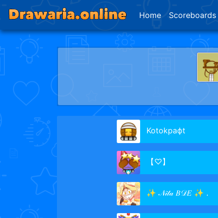
Home
Scoreboards
Kotokрафt
【♡】
✨ 𝒩𝒾𝓉𝒶 𝐵𝒟𝐸 ✨ .