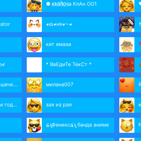
⚉ к҉Ы҉Й҉с҉ч҉а КлАн ОО1
ator
◕ɷ◕ня◕⁓◕
†
кит емааа
𝓸r
* ВвЕдиТе ТекСт *

обачки!
милана007
годом
зая из рая
໔ৡФеникс໔ৡ банда аниме