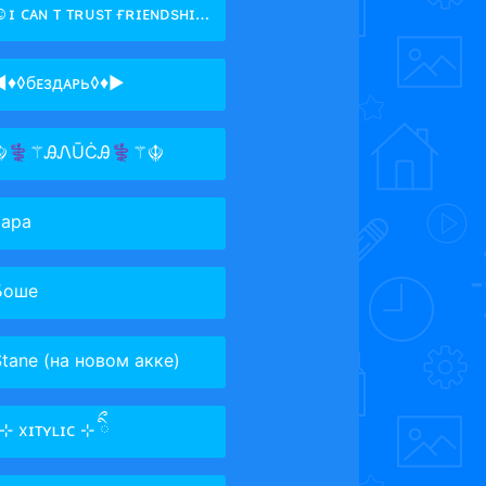
ɪ ᴄᴀɴ ᴛ ᴛʀᴜsᴛ ғʀɪᴇɴᴅsʜɪᴘ☺:
◄♦◊бᴇздᴀᴩь◊♦►
☬⚕⚚ᎯᏁŪĊᎯ⚕⚚☬
чара
Боше
Stane (на новом акке)
ིྀ⊹ xɪᴛʏʟɪᴄ ⊹ ིྀ