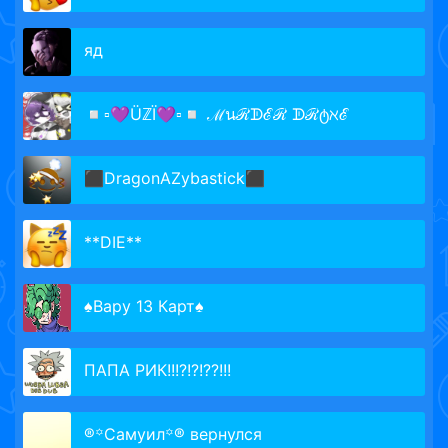
яд
◽▫💜ÜℤÏ💜▫◽ ℳนℛᗫℰℛ ᗫℛტℵℰ
⬛️DragonAZybastick⬛️
**DIE**
♠Вару 13 Карт♠
ПАПА РИК!!!?!?!??!!!
®꙳Самуил꙳® вернулся