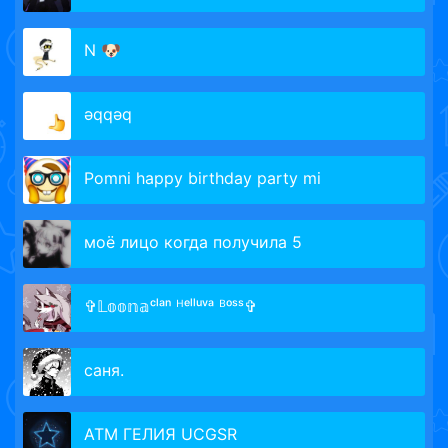
N 🐶
ǝqqǝq
Pomni happy birthday party mi
моё лицо когда получила 5
✞𝕃𝕠𝕠𝕟𝕒ᶜˡᵃⁿ ᴴᵉˡˡᵘᵛᵃ ᴮᵒˢˢ✞
саня.
АТМ ГЕЛИЯ UCGSR