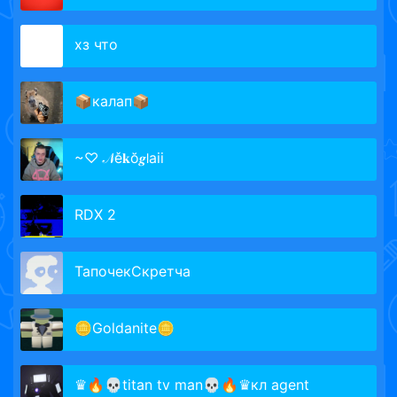
хз что
📦калап📦
~♡ 𝒩ě𝐤ŏ𝒈𝗅aii
RDX 2
ТапочекСкретча
🪙Goldanite🪙
♛🔥💀titan tv man💀🔥♛кл agent