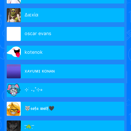
Διεxἱα
oscar evans
kotenok
xᴀʏᴜᴍɪ ᴋᴏɴᴀɴ
⊹ ࣪ ˖₊˚⊹⋆
🐺𝖘𝖔𝖋𝖆 𝖜𝖔𝖑𝖋🖤
.͞☘️.͞