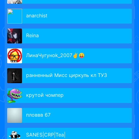
anаrchist
Reina
ЛинаЧугунok_2007✌️😛
ранненный Мисс циркуль кл ТУЗ
крутой чомпер
пловвв 67
SANES|CRP|Tea|