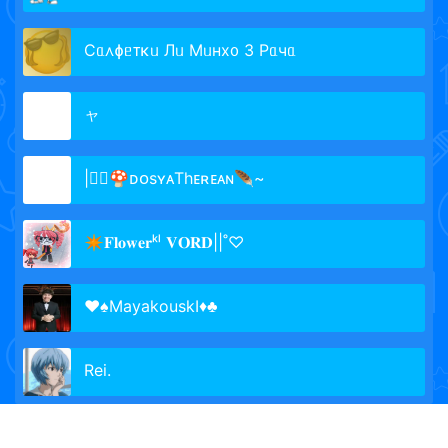
Сᥲ᧘ɸᥱᴛκᥙ Лᥙ Мᥙнх᧐ 3 Рᥲчᥲ
ャ
|╶⃝🍄ᴅᴏsʏᴀThᴇʀᴇᴀɴ🪶~
✴︎𝐅𝐥𝐨𝐰𝐞𝐫ᵏˡ 𝐕𝐎𝐑𝐃||˚♡
♥♠MayakouskI♦♣
Rei.