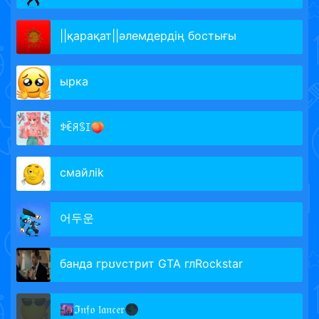
||қарақат||әлемдердің бостығы
ырка
ꉣꍟꋪꌗꀤ🍑
смайлik
어두운
банда грʊvстрит GTA глRockstar
🌆ℑ𝔫𝔣𝔬 𝔩𝔞𝔫𝔠𝔢𝔯🌑