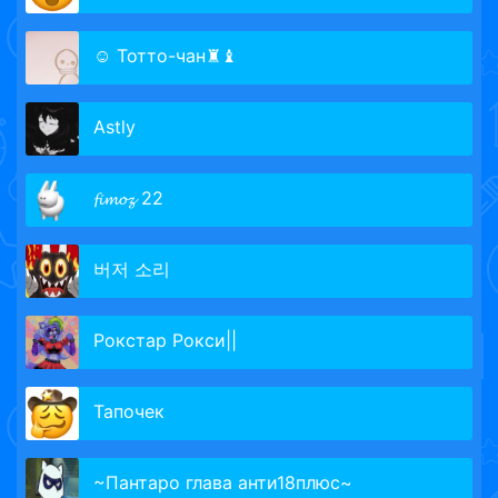
☺ Тотто-чан♜♝
Astly
𝓯𝓲𝓶𝓸𝔃 22
버저 소리
Рокстар Рокси||
Тапочек
~Пантаро глава анти18плюс~