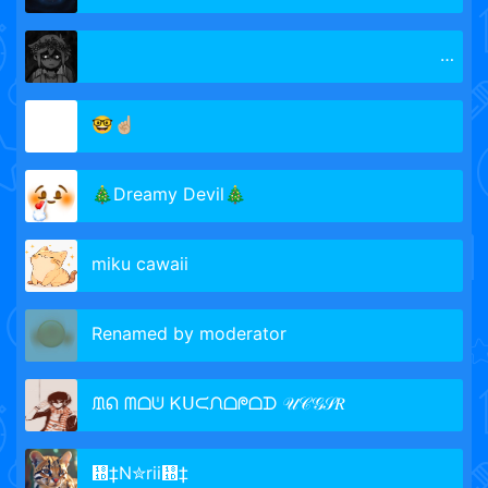
ᅠ ᅠᅠ ᅠ ᅠᅠ ᅠ ᅠᅠᅠ ᅠᅠ ᅠ ᅠᅠ ᅠ ᅠᅠᅠ
🤓☝🏼
🎄Dreamy Devil🎄
miku cawaii
Renamed by moderator
ᙢᕠ ᗰᗝᕫ Ꮶᑌᙅᙁᗝᖘᗝᗪ 𝒰𝒞𝒢𝒮𝑅
᠝‡N✮rii᠝‡