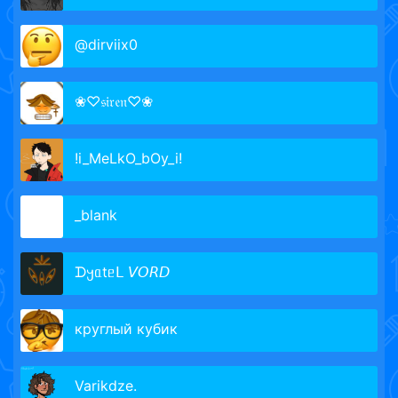
@dirviix0
❀♡𝔰𝔦𝔯𝔢𝔫♡❀
!i_MeLkO_bOy_i!
_blank
ᗪ𐔤ᥲtᥱᒪ 𝘝𝘖𝘙𝘋
круглый кубик
Varikdze.