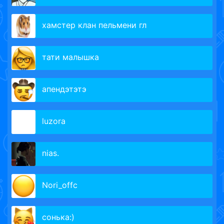
хамстер клан пельмени гл
тати малышка
апендэтэтэ
luzora
nias.
Nori_offc
сонька:)