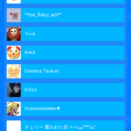
°º¤ø,¸₮ǿҕự¸,ø¤º°
✰𝓲𝓷𝓴
ёлка
Deidara Tsukuri
Eriizz
ᴘᴜᴅᴅɪɴɢᴋᴇɴᴍᴀ★
チェリー 覆われた目 ▿−▿₁₄₃ᶜˡᵃⁿ𝓢ₖᶻ