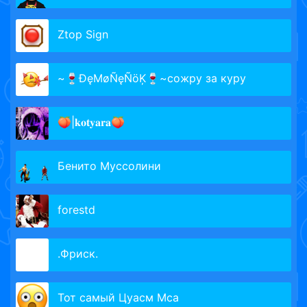
Ztop Sign
~🍷ĐęMøÑęÑöĶ🍷~сожру за куру
🍑|𝐤𝐨𝐭𝐲𝐚𝐫𝐚🍑
Бенито Муссолини
forestd
.Фриск.
Тот самый Цyacм Mca