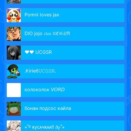
Pomni loves jax
DIO jojo 𝔠𝔩𝔞𝔫 𝔘ℭ𝔊𝔖ℜ
♥♥ UCGSR
.Kirie6𝚄𝙲𝙶𝚂𝚁.
колоколок 𝘝𝘖𝘙𝘋
бонан подсос кайла
⋆˚࿔ ᴋуᴄᴀчᴋᴀᴀ!! 𝜗𝜚˚⋆