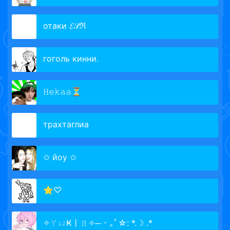
отаки 𝓔𝒮ℜ
гоголь кинни.
𝙷𝚎𝚔𝚊𝚊⏳
трахтаглиа
✩ йоу ✩
⭐♡
✧ㄚㄩҜ丨ㄖ✧─ ･ ｡ﾟ☆: *.☽ .*