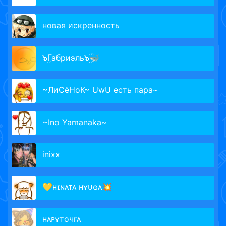
новая искренность
๖ۣГабриэль๖ۣۣۜ🐳
~ЛиСёНоК~ UwU есть пара~
~Ino Yamanaka~
inixx
💛ʜɪɴᴀᴛᴀ ʜʏᴜɢᴀ💥
нᴀᴘʏточrᴀ