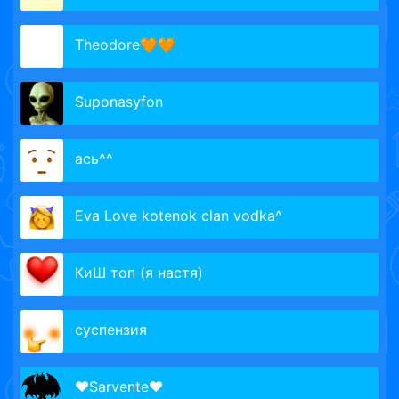
Theodore🧡🧡
Suponasyfon
ась^^
Eva Love kotenok clan vodka^
КиШ топ (я настя)
суспензия
♥Sarvente♥