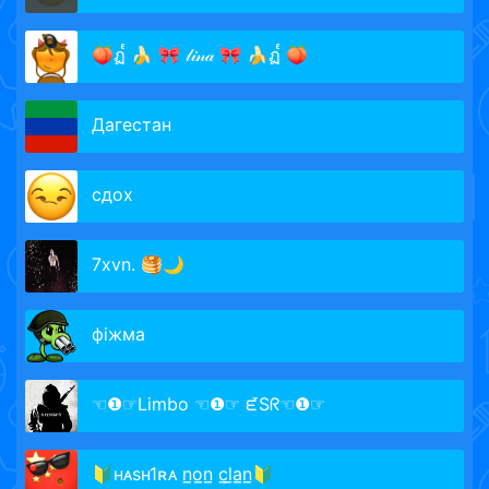
🍑ฏ๎ 🍌 🎀 𝓁𝒾𝓃𝒶 🎀 🍌ฏ๎ 🍑
Дагестан
сдох
7xvn. 🥞🌙
фiжма
☜❶☞Limbo ☜❶☞ ᘿSᖇ☜❶☞
🔰ʜᴀsʜ1ʀᴀ n̲o̲n̲ c̲l̲a̲n̲🔰⠀