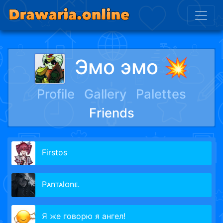
Эмо эмо 💥
Profile
Gallery
Palettes
Friends
Firstos
Pᴀnᴛᴀlᴏnᴇ.
Я же говорю я ангел!