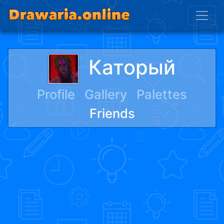
Каторый
Profile
Gallery
Palettes
Friends