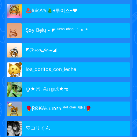
♨luisA✎🎄￫루이스￩♥
Şøy Bęłų • ◤ᴴᵘʳᵒⁿ ᶜʰᵃⁿ゜ ✧ *
◤𝓒𝓱𝓲𝓬𝓪_𝓅𝑒𝓇𝓊◢
los_doritos_con_leche
ꨄ︎★𝕄. 𝔸𝕟𝕘𝕖𝕝★ఌ︎
🥊ⱤØ₭₳Ⱡ ʟɪᴅᴇʀ ᵈᵉˡ ᶜˡᵃⁿ ᴾᴱᴺᴱ🥊
♡コリくん