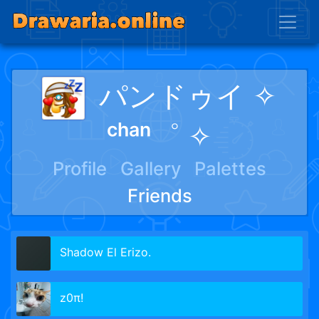
パンドゥイ ✧
ᶜʰᵃⁿ゜ ✧
Profile
Gallery
Palettes
Friends
Shadow El Erizo.
z0π!