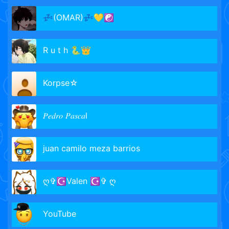
💤(OMAR)💤💛☯
R u t h 🐍👑
Korpse☆
𝑃𝑒𝑑𝑟𝑜 𝑃𝑎𝑠𝑐𝑎l
juan camilo meza barrios
ღ✞☪Valen ☪✞ ღ
YouTube