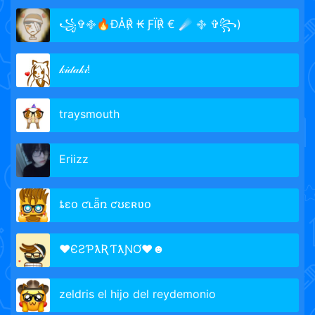
꧁✞࿇🔥ÐÅ℟ ₭ ƑÏ℟ € ☄️ ࿇ ✞꧂)
𝓀𝒾𝒹𝒶𝓀𝒾!
traysmouth
Eriizz
ȶɛօ ƈʟǟռ ƈʊɛʀʋօ
♥ЄƧƤƛƦƬƛƝƠ♥☻
zeldris el hijo del reydemonio