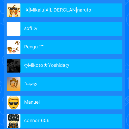
|X|Mikalu|X|LIDERCLAN|naruto
sofi :v
Pengu ˙꒳˙
ღMikoto★Yoshidaღ
𝓵𝓾𝓲𝓼𝒶ღ
Manuel
connor 606