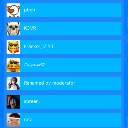
pbeh
KCVR
Franker_17 YT
𝓛𝓾𝓲𝓼𝓪𝓷𝓪♡
Renamed by moderator
spreen.
rafa