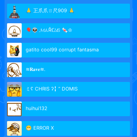
🙏 㠪爪爪ㄖ尺909 🙏
🎈👽 𝓜𝔸Řℂ𝓤𝕊 🍬♔
gatito cool99 corrupt fantasma
≋𝐑𝐚𝐯𝐞≋.
ミʕ CHRIS ʔ╏ ” DOMIS
huihui132
😁 ERROR X