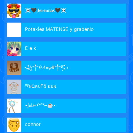
☠🖤𝐉𝐞𝐫𝐞𝐦𝐢𝐚𝐬🖤☠
Potaxies MATENSE y grabenlo
E e k
꧁༒☬𝓐𝓶𝔂☬༒꧂
ᴮʸɴඞʀυͳŏ ĸυɴ
•ј𝔲l𝒾~ʸˣᵉˢ~☕•
connor