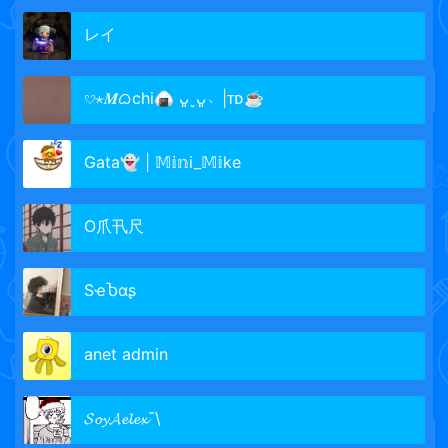
レイ
𔘓⋆𝑴ᜊchi🍙 ᴗ͈ˬᴗ͈﹆|ᴛᴅ☕
Gata👻 | 𝕄𝕚𝕟i_𝕄𝕚ke
O爪卂尺
SҽႦαʂ
anet admin
𝓢𝓸𝔂𝓐𝓮𝓵𝓮𝔁¯\