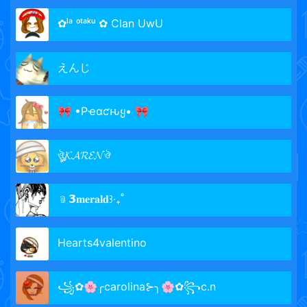
✿ˡᵃ ᵒᵗᵃᵏᵘ ✿ Clan UwU
えんじ
🎀 •Pҽαƈԋყ• 🎀
ঔৣ𝓚𝓐𝓡𝓔𝓝ঔ
﹫𝟯𝐦𝐞𝐫𝐚𝐥𝐝꒱‧₊˚
Hearts4valentino
꧁✿🌸╭carolina⊱╮🌸✿꧂c.n