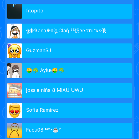
fitopito
ঔৣ☬✞ana✞☬ঔৣ Claή ᴮᵀ俄ʙʀᴏᴛʜᴇʀs俄
GuzmanSJ
🤑☘ Aylu৳🤑☘
jossie niña 8 MIAU UWU
Sofia Ramirez
Facu08 ˢᵉˣʸ☕°