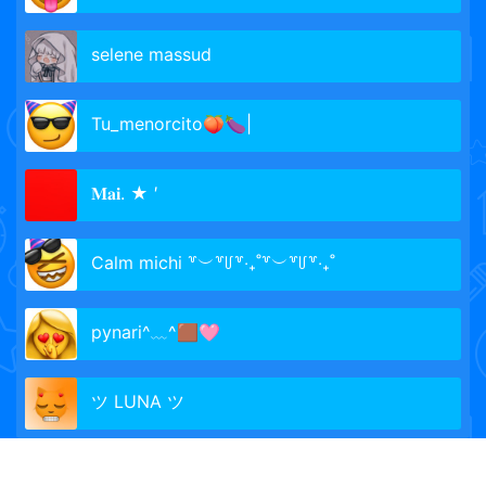
selene massud
Tu_menorcito🍑🍆|
𝐌𝐚𝐢. ★ ′
Calm michi ꒷︶꒷꒥꒷‧₊˚꒷︶꒷꒥꒷‧₊˚
pynari^﹏^🟫🩷
ツ LUNA ツ