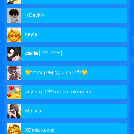
≋Daviⓓ
keyla
𝗰𝗮𝗿𝗹𝗮┃°ᵉˣᶜˡᵘⁱᵈᵒˢ°┃
💛ˢᵃᵏʸ𝖬ąxᶦӍ Ӎod šɑɗˢᵃᵏʸ💛
any any ᛂᶜˡᵃᶯ otaku tokogami
Molly′s
XDmia kawaii