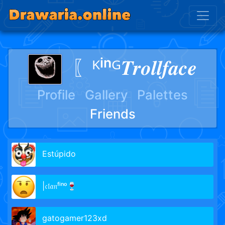
〖ᴷⁱⁿᴳ𝑻𝒓𝒐𝒍𝒍𝒇𝒂𝒄𝒆
Profile
Gallery
Palettes
Friends
Estúpido
|𝔠𝔩𝔞𝔫ᶠⁱⁿᵒ🍷
gatogamer123xd