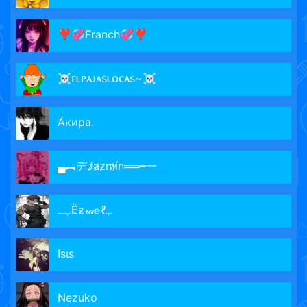
❣💞Franch💞❣
☠ᴇʟᴘᴀᴊᴀsʟᴏᴄᴀs~☠
Акира.
▄︻デJ̷a̷z̷m̷í̷n══━一
ﮩـЁƶ𝓇𝒶𝕖ℓﮩ
Iѕιѕ
Nezuko