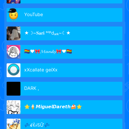
YouTube
★☽~𝐒𝐚𝐫𝐢 ˢᶜᵖdₐᵣₖ~☾★
🏳️‍🌈♥🎀𝓜𝓪𝓷𝓭𝔂🎀♥🏳️‍🌈
xXcallate geiXx
DARK ,
⭐🍦𝙈𝙞𝙜𝙪𝙚𝙡𝘿𝙖𝙧𝙚𝙩𝙝🍰⭐
💤ꀸꍟꈤꌗỮ💤