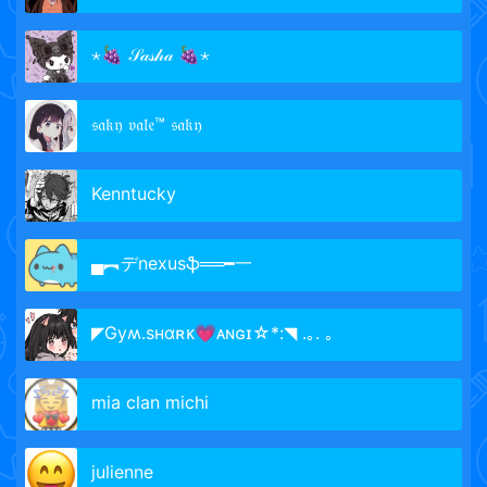
⋆🍇 𝒮𝒶𝓈𝒽𝒶 🍇⋆
𝔰𝔞𝔨𝔶 𝔳𝔞𝔩𝔢™ 𝔰𝔞𝔨𝔶
Kenntucky
▄︻デnexusֆ══━一
◤Gyʍ.sʜɑʀᴋ💗ᴀɴɢɪ☆*:◥ .｡. ｡
mia clan michi
julienne