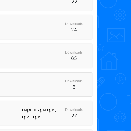
33
Downloads
24
Downloads
65
Downloads
6
тырыпырытри,
Downloads
27
три, три