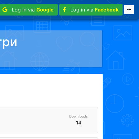
Log in via
Google
Log in via
Facebook
три
Downloads
14