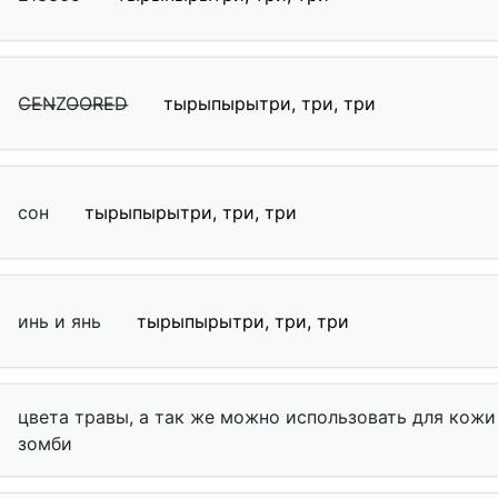
C̶E̶N̶ZO̶O̶R̶E̶D̶
тырыпырытри, три, три
сон
тырыпырытри, три, три
инь и янь
тырыпырытри, три, три
цвета травы, а так же можно использовать для кожи
зомби