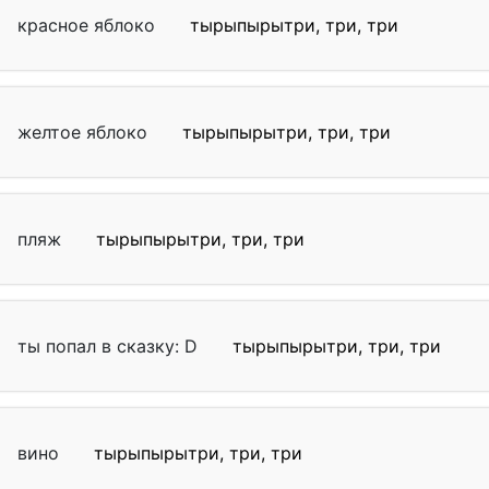
красное яблоко
тырыпырытри, три, три
желтое яблоко
тырыпырытри, три, три
пляж
тырыпырытри, три, три
ты попал в сказку: D
тырыпырытри, три, три
вино
тырыпырытри, три, три