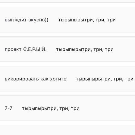
выглядит вкусно))
тырыпырытри, три, три
проект С.Е.Р.Ы.Й.
тырыпырытри, три, три
викорировать как хотите
тырыпырытри, три, три
7-7
тырыпырытри, три, три