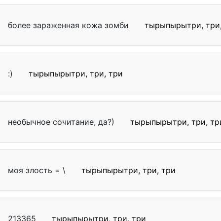
более зараженная кожа зомби
тырыпырытри, три,
:)
тырыпырытри, три, три
необычное сочитание, да?)
тырыпырытри, три, тр
моя злость = \
тырыпырытри, три, три
213365
тырыпырытри, три, три