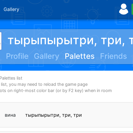
Gallery
тырыпырытри, три, 
Profile
Gallery
Palettes
Friends
alettes list
e list, you may need to reload the game page
dots on right-most color bar (or by F2 key) when in room
вина
тырыпырытри, три, три