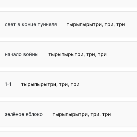
свет в конце туннеля
тырыпырытри, три, три
начало войны
тырыпырытри, три, три
1-1
тырыпырытри, три, три
зелёное яблоко
тырыпырытри, три, три