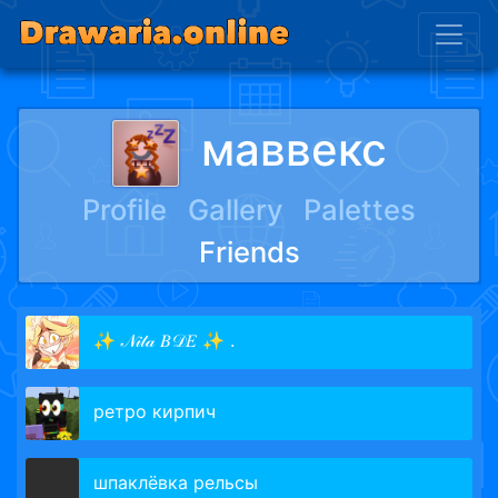
маввекс
Profile
Gallery
Palettes
Friends
✨ 𝒩𝒾𝓉𝒶 𝐵𝒟𝐸 ✨ .
ретро кирпич
шпаклёвка рельсы