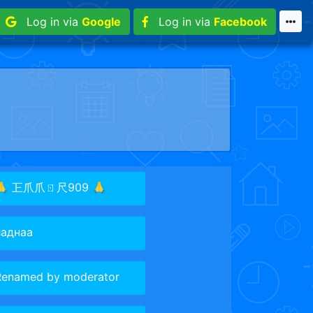
Log in via
Google
Log in via
Facebook
🙏 㠪爪爪ㄖ尺909 🙏
ладнаа
Renamed by moderator