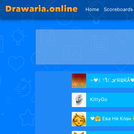
Home
Scoreboards
~♥☾⍡ໂ☾ℋЯᙡЌẴ
KittyGo
❤️🤗 Ева Ня Клан