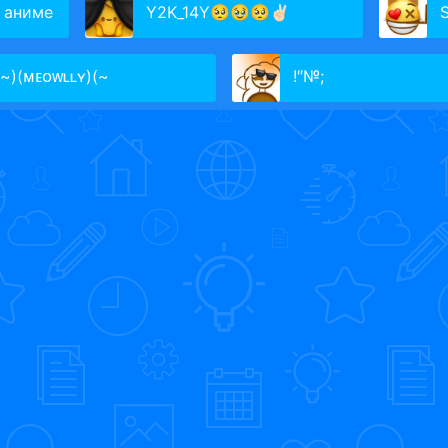
 аниме
Y2K_14Y🥺🥹🥺✌🏻
S
~)(ᴍᴇᴏᴡʟʟʏ)(~
!″№;