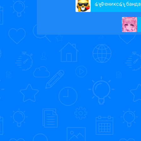
໔ৡФеникс໔ৡ банда