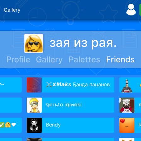
Gallery
зая из рая.
Profile
Gallery
Palettes
Friends
♥~
⚔✘𝙈𝙖𝙠𝙨 Ҕанда пацанов
ຖคrนt໐ iຊi๓คki
 ✅🤗❤️
Bendy