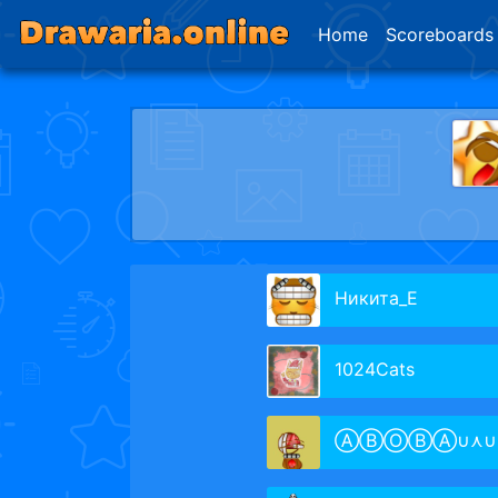
Home
Scoreboards
Никита_Е
1024Cats
Ⓐ︎Ⓑ︎Ⓞ︎Ⓑ︎Ⓐ︎∪︎⋏︎∪︎