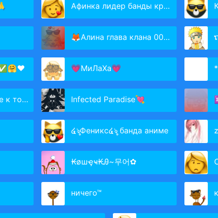
🙏
Афинка лидер банды крутых
🦊Алина глава клана 001🦊
ຖ
 ✅🤗❤️
💗МиЛаХа💗
навидит
Infected Paradise💘
✡
໔ৡФеникс໔ৡ банда аниме
z
₭øшҿҹ₭Ꭿ~무어✿
ничего™