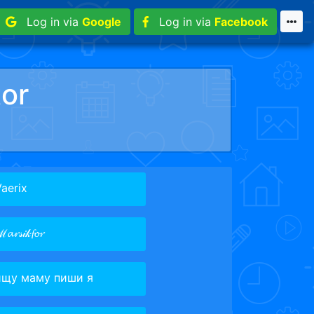
Log in via
Google
Log in via
Facebook
or
aerix
𝓪𝓻𝓈𝒾𝓀𝓯𝓸𝓻
ищу маму пиши я