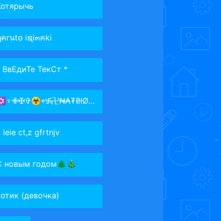
Котярычь
คrนt໐ iຊi๓คki
* ВвЕдиТе ТекСт *
♆✙✠✞☣⌖࿗卍₦₳₮₴łØ₦₳Ⱡł₴₮卐࿘⌖☣✞✠✙♆✡
 leie ct,z gfrtnjv
С новым годом🌲🎄
котик (девочка)