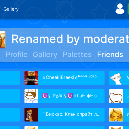
Gallery
Renamed by moderat
Profile
Gallery
Palettes
Friends
✮CheekiBrееki✮ˡᵉᵃᵈᵉʳ ⱽᴼᴿᴰ
V
☪⚸ ℙɣℬ ⚸☪ kLaH фНф 2 ВоЖдь
ℳ
`|Бискас. Клан спрайт лидер|`