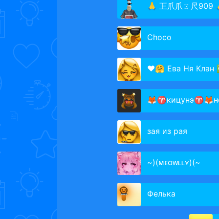
🙏 㠪爪爪ㄖ尺909 
Choco
❤️🤗 Ева Ня Клан
🦊♈кицунэ♈🦊не к то не 
зая из рая
~)(ᴍᴇᴏᴡʟʟʏ)(~
Фелька