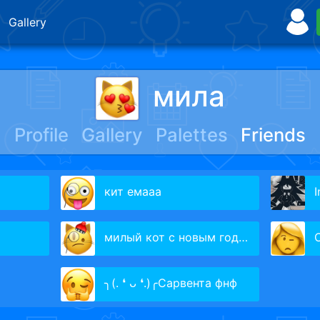
Gallery
мила
Profile
Gallery
Palettes
Friends
кит емааа
I
милый кот c новым годом
╮(. ❛ ᴗ ❛.)╭Сарвента фнф