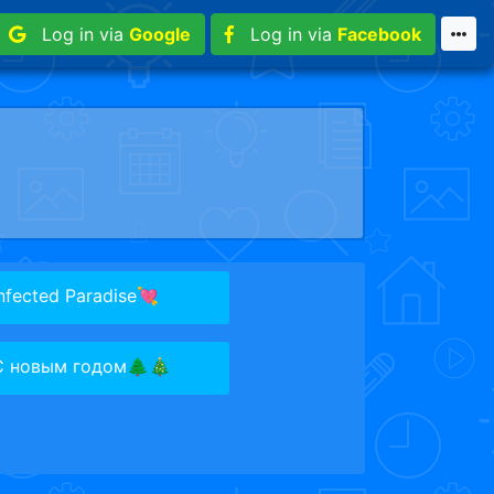
Log in via
Google
Log in via
Facebook
nfected Paradise💘
С новым годом🌲🎄