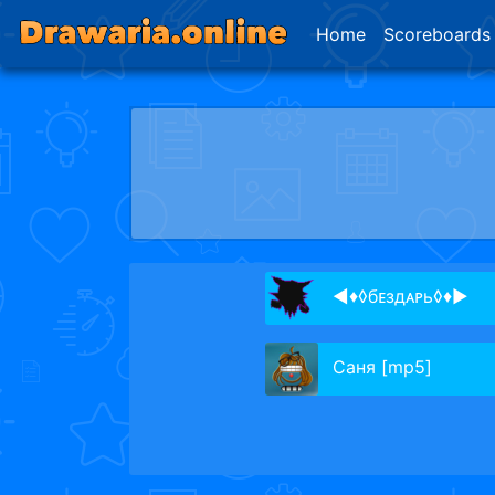
Home
Scoreboards
◄♦◊бᴇздᴀᴩь◊♦►
Саня [mp5]