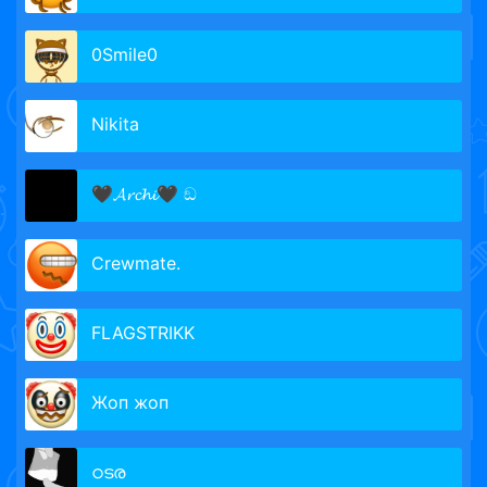
0Smile0
Nikita
🖤𝓐𝓻𝓬𝓱𝓲🖤 ඞ
Crewmate.
FLAGSTRIKK
Жоп жоп
ഠടര