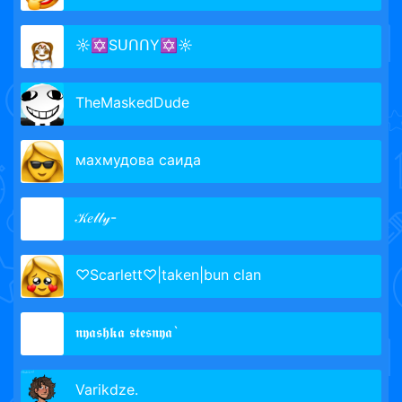
☼✡SᑌᑎᑎY✡☼
TheMaskedDudeᅟ
махмудова саида
𝒦𝑒𝓁𝓁𝓎-
♡Scarlett♡|taken|bun clan
𝖓𝖞𝖆𝖘𝖍𝖐𝖆 𝖘𝖙𝖊𝖘𝖓𝖞𝖆`
Varikdze.