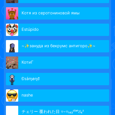
Kотя из серотониновой ямы
Estúpido
~✨зануда из бекрумс антигоро✨~
КотиГ
Ðɪáɱøɳđ
nashe
チェリー 覆われた目 ▿−▿₁₄₃ᶜˡᵃⁿ𝓢ₖᶻ