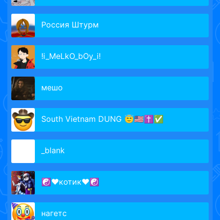
Россия Штурм
!i_MeLkO_bOy_i!
мешо
South Vietnam DUNG 😇🇺🇸✝️✅
_blank
☯♥котик♥☯
нагетс