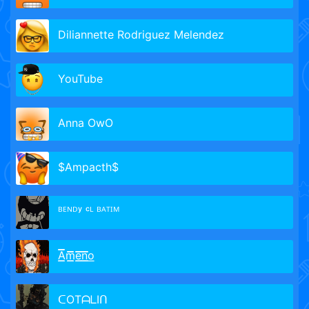
Diliannette Rodriguez Melendez
YouTube
Anna OwO
$Ampacth$
ᴮᴱᴺᴰʸ ᶜᴸ ᴮᴬᵀᴵᴹ
A͟͟͟͞͞͞m͟͟͟͞͞͞e͟͟͟͞͞͞n͟͟͟͞͞͞o͟
ᑕOTᗩᒪIᑎ