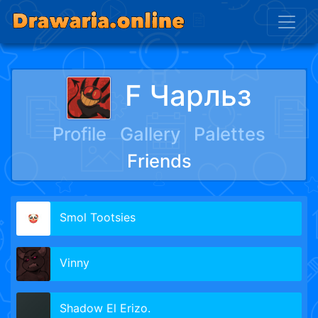
F Чарльз
Profile
Gallery
Palettes
Friends
Smol Tootsies
Vinny
Shadow El Erizo.