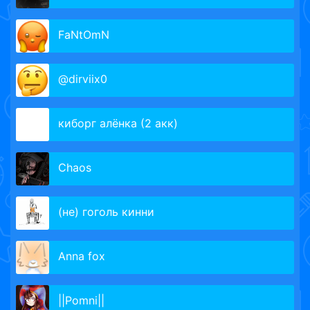
FaNtOmN
@dirviix0
киборг алёнка (2 акк)
Chaosㅤ
(не) гоголь кинни
Anna fox
||Pomni||