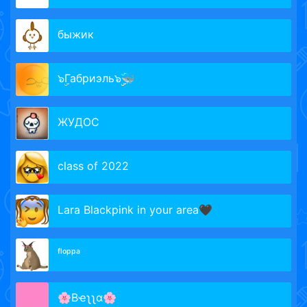
быжик
๖ۣГабриэль๖ۣۣۜ🐳
ЖУДОС
class of 2022
Lara Blackpink in your area🖤
ᶠˡᵒᵖᵖᵃ
🌸Bҽʅʅα🌸