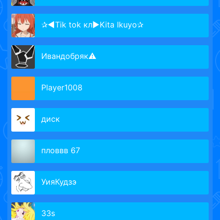
✰◄Tik tok кл►Kita Ikuyo✰
Ивандобряк⚠️
Player1008
диск
пловвв 67
УияКудзэ
33s