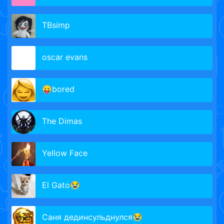
TBsimp
oscar evans
😛bored
The Dimas
Yellow Face
El Gato😭
Саня дединсульднулся😭