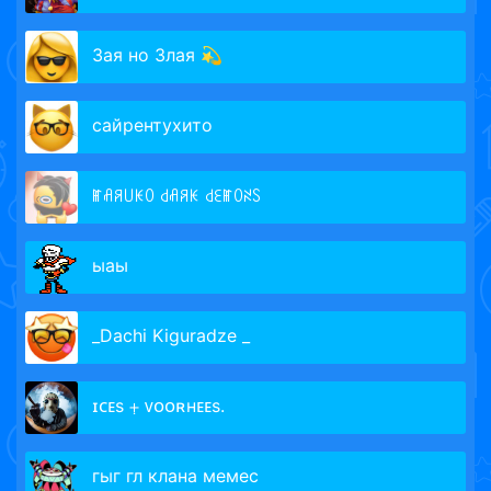
Зая но Злая 💫
сайрентухито
ꂵꋬꋪ꒤ꀘꄲ ꒯ꋬꋪꀘ ꒯ꏂꂵꄲꋊꇙ
ыаы
_Dachi Kiguradze _
ɪᴄᴇs ⨥ ᴠᴏᴏʀʜᴇᴇs.
гыг гл клана мемес