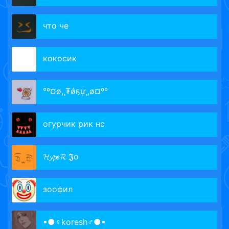
что че
кoкосик
°º¤ø,¸₮ǿҕự¸,ø¤º°
огурчик рик нс
𝓗𝔂𝓹𝒆𝓡 𝕵o
зоофил
▪●♀koresh♂●▪