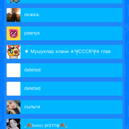
ложка.
ревпук
★ Мушуклар клани ✯༆CCCR༆✯ глав
de­leted­­
delete­d­­
сыльги
_🍂𝑏𝑢𝑛𝑛𝑦 ρrεττφ🍂_