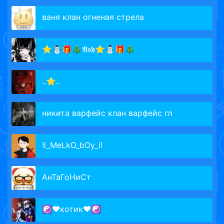
ваня клан огненая стрела
⭐☃🎁🎄𝕬𝖘𝖍⭐☃🎁🎄
..⭐..
никита варфейс клан варфейс гл
!i_MeLkO_bOy_i!
АнТаГоНиСт
☯♥котик♥☯