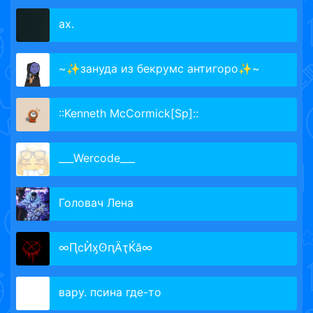
ax.
~✨зануда из бекрумс антигоро✨~
::Kenneth McCormick[Sp]::
___Wercode___
Головач Лена
∞ԤсЍӽꙨԥӒҭЌӑ∞
вару. псина где-то