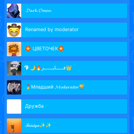
.𝓓𝓪𝓻𝓴 𝓞𝓶𝓮𝓷
Renamed by moderator
🏵 ЦВЕТОЧЕК🏵
​💎​🌙​🔥​فـــــايــــــز👑​
🎖Младший 𝓜𝓸𝓭𝓮𝓻𝓪𝓽𝓸𝓻🏆
Дружба
𝒯𝒶𝒾𝓈𝒾𝓎𝒶✨✨