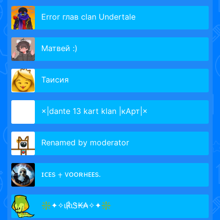
Error глав clan Undertale
Матвей :)
Таисия
×|dante 13 kart klan |кАрт|×
Renamed by moderator
ɪᴄᴇs ⨥ ᴠᴏᴏʀʜᴇᴇs.
❇✦✧ι℟ιᏕ₭₳✧✦❇