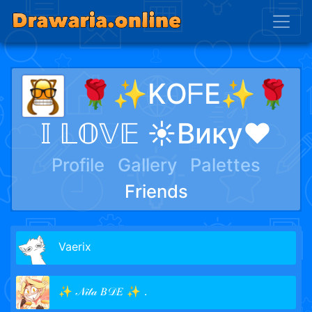
🌹✨KOᖴE✨🌹
𝕀 𝕃𝕆𝕍𝔼 ☀︎Вику♥︎
Profile
Gallery
Palettes
Friends
Vaerix
✨ 𝒩𝒾𝓉𝒶 𝐵𝒟𝐸 ✨ .