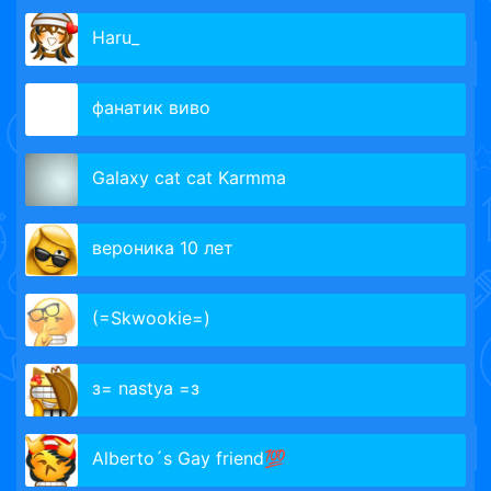
Haru_
фанатик виво
Galaxy cat cat Karmma
вероника 10 лет
(=Skwookie=)
з= nastya =з
Alberto´s Gay friend💯