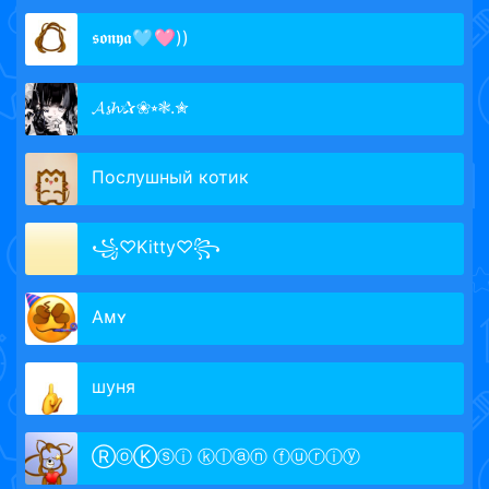
𝖘𝖔𝖓𝖞𝖆🩵🩷))
𝓐𝓼𝓱✰❀⭒❃.✮
Послушный котик
꧁♡Kitty♡꧂
Aᴍʏ
шуня
ⓇⓞⓀⓢⓘ ⓚⓛⓐⓝ ⓕⓤⓡⓘⓨ