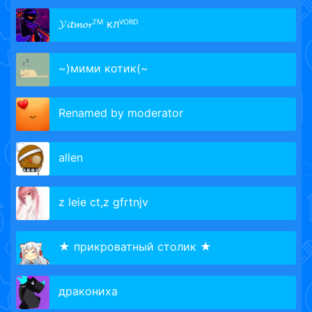
𝓨𝓲𝓽𝓶𝓸𝓻ᵀᴹ клⱽᴼᴿᴰ
~)мими котик(~
Renamed by moderator
allen
z leie ct,z gfrtnjv
★ прикроватный столик ★
дракониха