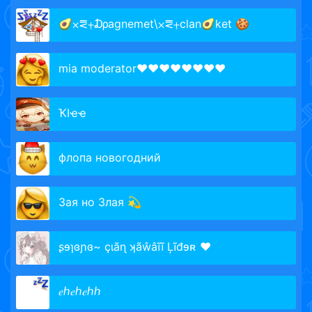
🥑⨉⪙⨥₯agnemet\⨉⪙⨥clan🥑ket 🍪
mia moderator❤️❤️❤️❤️❤️❤️❤️❤️
ҠӀҽҽ
флопа новогодний
Зая но Злая 💫
ʂɘɿɞɲɞ~ çɩãɳ ʞãŵâĩĩ Ļĩđɘʀ ♥
𝑒ℎ𝑒ℎ𝑒ℎℎ