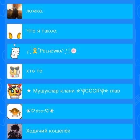
ложка.
Что я такое.
╭ ̟˙🎗˚Рᥱʟⲙᥱᴡᴋᴀᐠ ̟⁺┆🍥
хто то
★ Мушуклар клани ✯༆CCCR༆✯ глав
❀♡𝔰𝔦𝔯𝔢𝔫♡❀
Ходячий кошелёк