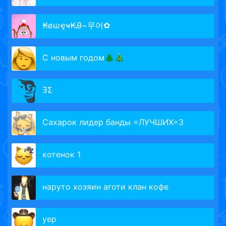
₭øшҿҹ₭Ꭿ~무어✿
С новым годом🌲🎄
ƎΣ
Сахарок лидер банды =ЛУЧШИХ=З
котенок 1
наруто хозяин аготи клан кофе
yep