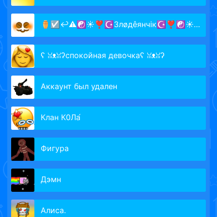
⚱☑↩⚠☯☀❣☪Злøдêянчℹк☪❣☯☀⚠↩☑⚱
ʕ ꈍᴥꈍʔспокойная девочкаʕ ꈍᴥꈍʔ
Аккаунт был удален
Клан К0Ла́
Фигура
Дэмн
Алиса.