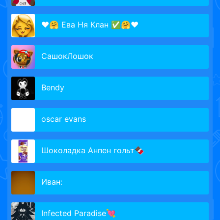
❤️🤗 Ева Ня Клан ✅🤗❤️
СашокЛошок
Bendy
oscar evans
Шоколадка Анпен гольт🍫
Иван:
Infected Paradise💘