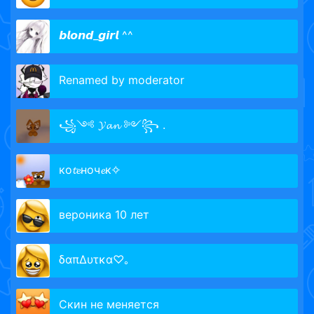
𝙗𝙡𝙤𝙣𝙙_𝙜𝙞𝙧𝙡 ^^
Renamed by moderator
꧁༺ 𝓨𝓪𝓷 ༻꧂ .
ко𝓽𝓮ноч𝓮к✧
вероника 10 лет
δαπΔυτκα♡｡
Скин не меняется