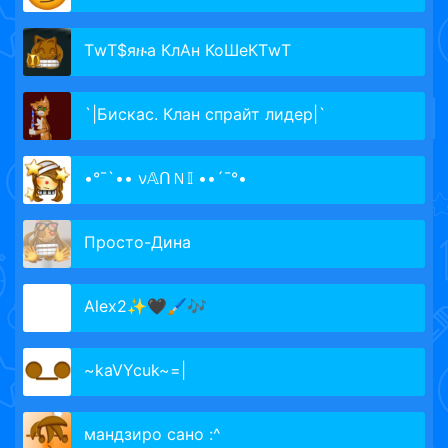
ТwТ$яዙа КлАн КоШеКТwТ
`|Бискас. Клан спрайт лидер|`
•°¯`•• ν𝔸ᑎＮ𝕀 ••´¯°•
Просто-Дина
Alex2✨🖤🖌🎶
~kaVYcuk~=|
мандзиро сано :^