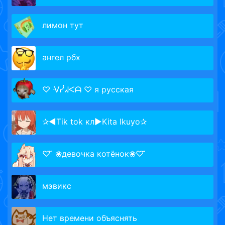
лимoн тут
ангел рбх
♡ ᐺᓰᖽᐸᗩ ♡ я русская
✰◄Tik tok кл►Kita Ikuyo✰
♡ ̆̈ ❀девочка котёнок❀♡ ̆̈
мэвикс
Нет времени объяснять