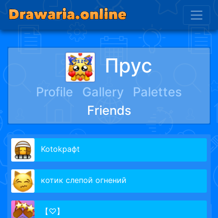
Прус
Profile
Gallery
Palettes
Friends
Kotokрафt
котик слепой огнений
【♡】