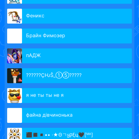
Феникс
Брайн Фимозер
пАДЖ
?‍?????ÇǶŠ_①⑤?????‍
я не ты ты не я
файна дівчинонька
⬛◼️◾▪️• ·★Θㄱყקξц🖤[ᴹᴬ]