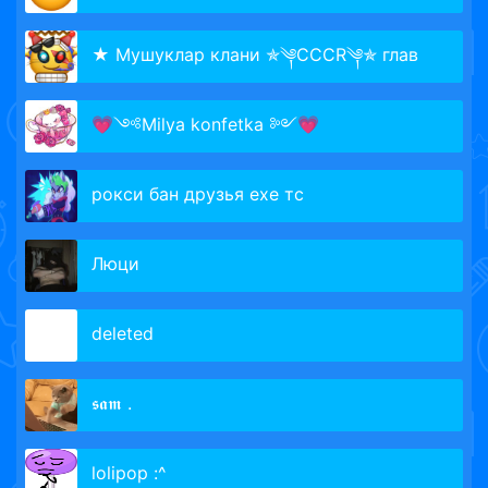
★ Мушуклар клани ✯༆CCCR༆✯ глав
💗༺Milya konfetka ༻💗
рокси бан друзья ехе тс
Люци
delete­d­­
𝖘𝖆𝖒 .
lolipop :^