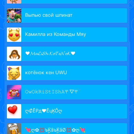
Выпью свой шпинат
Камилла из Команды Мяу
❤𝓜𝓪𝓛𝓲𝓢𝓱 𝓚𝓸𝓣𝓮𝓝𝓸𝓚❤
котёнок кен UWU
𝙾𝚠𝙾𝚔𝚁𝚒𝚂𝚝𝙸𝚂𝚑𝙰〒▽〒
ღ₡ĔРд♥ĔɥĶŐღ
💘ღ✿💢๖ۣۣۜKắ๖ۣۣۜKắØ💢✿ღ💘