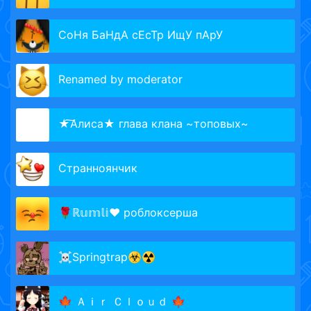
СоHя БаНдА сЕсТр ИщУ пАрУ
Renamed by moderator
★͠Алиса★ глава клана ~топовых~
Странноянчик
🌹ℝ𝕦𝕞𝕝𝕚❤️ роблоксерша
☠Springtrap☣☢
🍁 Ａｉｒ Ｃｌｏｕｄ 🍁