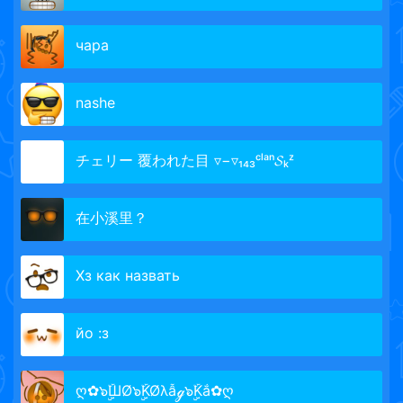
чара
nashe
チェリー 覆われた目 ▿−▿₁₄₃ᶜˡᵃⁿ𝓢ₖᶻ
在小溪里？
Хз как назвать
йо :з
ღ✿๖ۣۣۜШØ๖ۣۣۜKØλẫℊ๖ۣۣۜKắ✿ღ