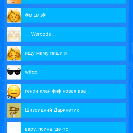
❃м.ι.м.ι❃
___Wercode___
ищу маму пиши я
wlfqq
генри клан фнф новая ава
Шизоидний Даркнетик
вару. псина где-то