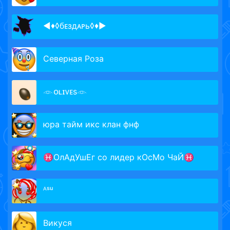
◄♦◊бᴇздᴀᴩь◊♦►
Северная Роза
𓁹ᴏʟɪᴠᴇs𓁹
юра тайм икс клан фнф
♓ОлАдУшЕг со лидер кОсМо ЧаЙ♓
ᴬˢᵘ
Викуся