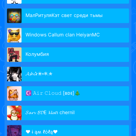
МалРитуляКэт свет среди тьмы
Windows Callum clan HeiyanMC
Колумбия
𝓐𝓼𝓱✰❀⭒❃.✮
☪ 𝙰𝚒𝚛 𝙲𝚕𝚘𝚞𝚍 [ʙᴅᴇ]🎄
𝓢𝓪𝓻𝓿 𝓑𝓓E 𝓴𝓵𝓪n chernil
♥ ɨ ąʍ ℓόℓą♥