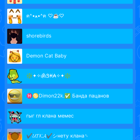
ฅ^•ﻌ•^ฅ ♡☕♡
shorebirds
Demon Cat Baby
❇✦✧ι℟ιᏕ₭₳✧✦❇
♓♋Dimon22k.✅ Банда пацанов
гыг гл клана мемес
✔︎𝓤𝓣𝓚𝓐✔︎シ︎нету клана␈