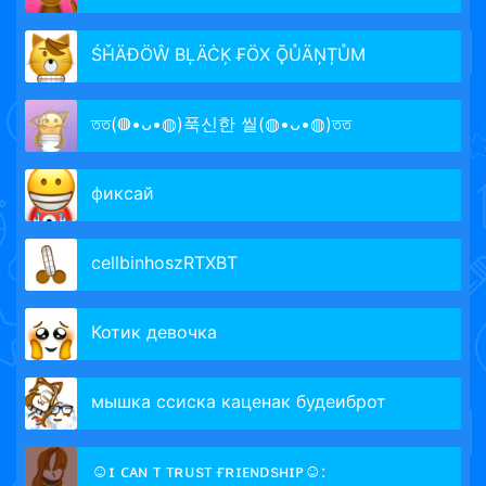
ŚȞÄĐÖŴ BĻÄĊĶ ₣ÖX ǬŮÄŅȚŮM
তত(◍•ᴗ•◍)푹신한 씰(◍•ᴗ•◍)তত
фиксай
cellbinhoszRTXBT
Котик девочка
мышка ссиска каценак будеиброт
☺ɪ ᴄᴀɴ ᴛ ᴛʀᴜsᴛ ғʀɪᴇɴᴅsʜɪᴘ☺: