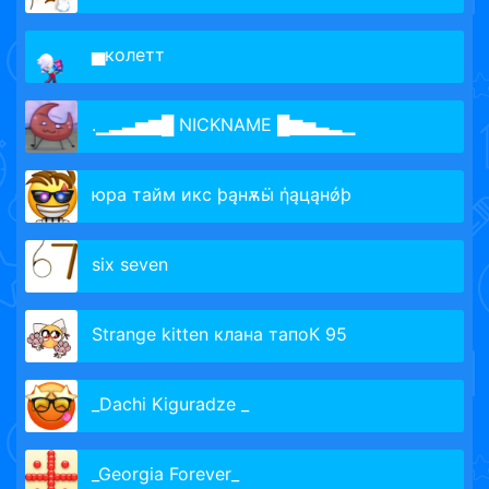
▅колетт
.▁▂▃▅▆█ NICKNAME █▆▅▃▂▁
юра тайм икс þąнѫӹ ήąцąнǿþ
six seven
Strange kitten клана тапоК 95
_Dachi Kiguradze _
_Georgia Forever_