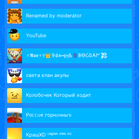
Renamed by moderator
YouTube
♆𝕽𝖚𝖛♆✞👑✞ǿሎҿӈѣ⚕𐌁ꝊᏵ𐌃𐌀𐌍𒄆
света клан акулы
Колобочек Который ходит
Р᧐ᥴᥴᥙя 𐌲᧐ρнᥙчныᥔ
КрашXD ᴸᵉᵍⁱᵒⁿ ᶜˡᵉᵒ ˣᴰ