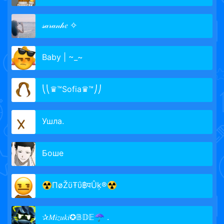
𝓈𝒶𝓇𝒶𝓃𝒽𝑒 ✧
Baby | ~_~
⎝⎝♛™Sofia♛™⎠⎠
Ушла.
Боше
☢ПøŽϋŦΰ฿पÛķ®☢
✰𝑀𝑖𝑧𝑢𝑘𝑖✪𝔹𝔻𝔼☂︎ .