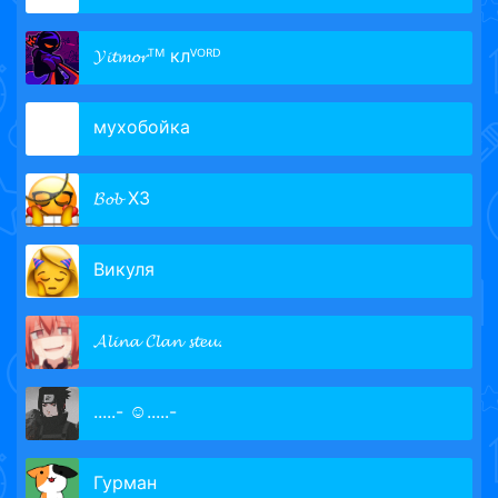
𝓨𝓲𝓽𝓶𝓸𝓻ᵀᴹ клⱽᴼᴿᴰ
мухобойка
𝓑𝓸𝓫 ХЗ
Викуля
𝓐𝓵𝓲𝓷𝓪 𝓒𝓵𝓪𝓷 𝓼𝓽𝓮𝓾.
.....- ☺️.....-
Гурман