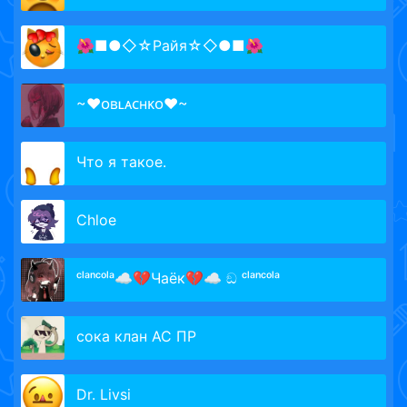
🌺■●◇☆Pайя☆◇●■🌺
~♥ᴏʙʟᴀᴄʜᴋᴏ♥~
Что я такое.
Chloе
ᶜˡᵃⁿᶜᵒˡᵃ☁💔Чаёк💔☁ ඞ ᶜˡᵃⁿᶜᵒˡᵃ
сока клан АС ПР
Dr. Livsi