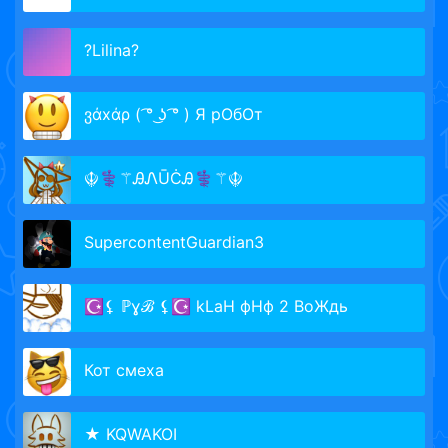
?Lilina?
ვάxάρ ( ͡° ͜ʖ ͡° ) Я рОбОт
☬⚕⚚ᎯᏁŪĊᎯ⚕⚚☬
SupercontentGuardian3
☪⚸ ℙɣℬ ⚸☪ kLaH фНф 2 ВоЖдь
Кот смеха
★ KQWAKOI