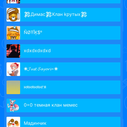
𒄆Димас𒄆Клан kрутых𒄆
ÑØŦĬĶ$ᵒ
xdxdxdxdxd
❀𝓙𝓾𝓼𝓽 𝓢𝓪𝔂𝓸𝓻𝓲~❀
нянянянгя
0=0 темная клан мемес
Мадинчик