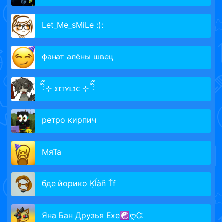
Let_Me_sMiLe :):
фанат алёны швец
ིྀ⊹ xɪᴛʏʟɪᴄ ⊹ ིྀ
ретро кирпич
МяТа
бде йорико Ķĺàñ Ťf
Яна Бан Друзья Ехе☯ღᏨ