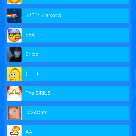
.·:*¨¨* ≈☆kot☆
ЕВА
Eriizz
(ﾠﾠ)
The SIRIUS
1024Cats
АА