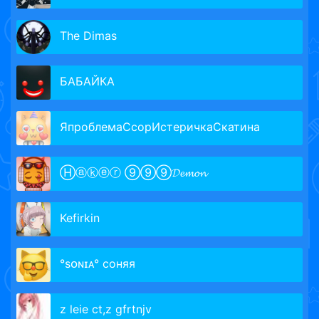
The Dimas
БАБАЙКА
ЯпроблемаСсорИстеричкаСкатина
Ⓗⓐⓚⓔⓡ ⑨⑨⑨𝓓𝓮𝓶𝓸𝓷
Kefirkin
°sᴏɴɪᴀ° соняя
z leie ct,z gfrtnjv