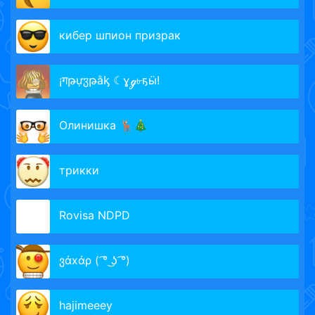
кибер шпион призрак
¡गթựჳթằᶄ ☾ɣℊ৮ҕӹ!
Олинишка 🦌🎄
трикки
Rovisa NDPD
ვάxάρ ( ͡° ͜ʖ ͡°)
hajimeeey