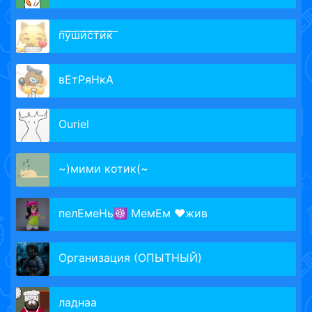
п͠у͠ш͠и͠с͠т͠и͠к͠
вЕтРяНкА
Ouriel
~)мими котик(~
пелЕмеНь☸ МемЕм ♥жив
Организация (ОПЫТНЫЙ)
ладнаа