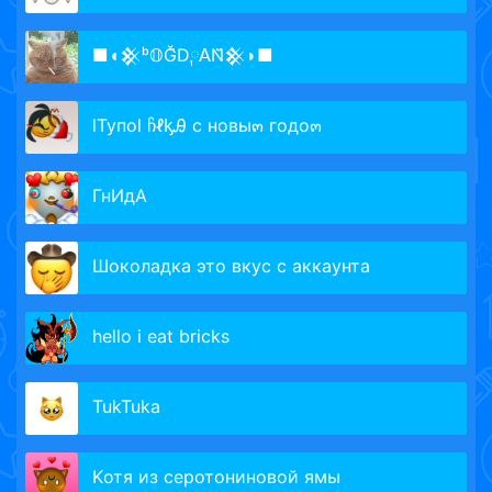
■◖𒆜ᵇ𝕆Ğ̈D༙𝖠N̆̈𒆜◗■
lТупоl ჩℓᶄᎯ с новы๓ годо๓
ГнИдА
Шоколадка это вкус с аккаунта
hello i eat bricks
TukTuka
Kотя из серотониновой ямы