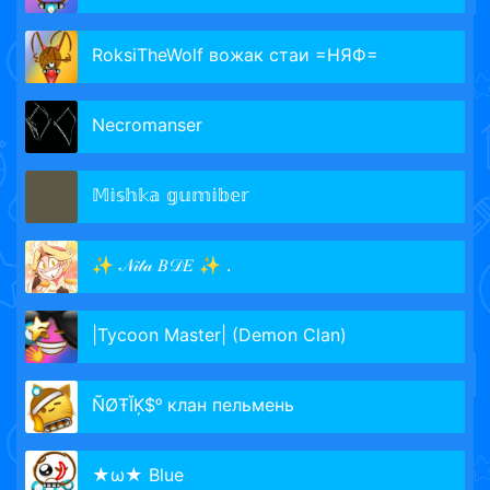
RoksiTheWolf вожак стаи =НЯФ=
Necromanser
𝕄𝕚𝕤𝕙𝕜𝕒 𝕘𝕦𝕞𝕚𝕓𝕖𝕣
✨ 𝒩𝒾𝓉𝒶 𝐵𝒟𝐸 ✨ .
|Tycoon Master| (Demon Clan)
ÑØŦĬĶ$ᵒ клан пельмень
★ω★ Blue