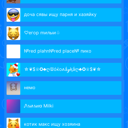
доча сявы ищу парня и хазяйку
♡eгop mилыи♧
№red plahn№red place№ пико
☆❦$♕✪♣ღᙡóќоለǻℊᶄǻღ♣✪♕$❦☆
немо
Ꮑนለนዘα Milki
котик макс ищу хозяина